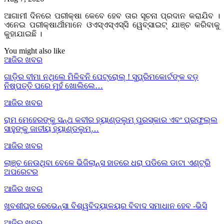
ଆଗାମୀ ଦିନରେ ପରୀକ୍ଷା କେବେ ହେବ ତାର ସୂଚନା ପ୍ରଦାନ କରାଯିବ ।
ଏନେଇ ପରୀକ୍ଷାର୍ଥୀମାନେ ଓଏସ୍‌ଏସ୍‌ଏସ୍‌ସି ୱେବ୍‌ସାଇଟ୍‌ ଯାଞ୍ଚ କରିବାକୁ
କୁହାଯାଇଛି ।
You might also like
ଆଜିର ଖବର
ଗାଡ଼ିର ବୀମା ନଥିଲେ ମିଳିବନି ପେଟ୍ରୋଲ୍ ! ସୁପ୍ରିମକୋର୍ଟଙ୍କ ବଡ଼
ନିଷ୍ପତ୍ତି ପରେ ମୁହଁ ଖୋଲିଲେ…
ଆଜିର ଖବର
ରାମ ମେହେରଙ୍କୁ ସନ୍ଥ କବୀର ହ୍ୟାଣ୍ଡଲୁମ୍ ପୁରସ୍କାର ଏବଂ ପ୍ରଫୁଲ୍ଲ
ସାହୁଙ୍କୁ ଜାତୀୟ ହ୍ୟାଣ୍ଡଲୁମ୍…
ଆଜିର ଖବର
ଲାଞ୍ଚ ନେଉଥିବା ବେଳେ ଭିଜିଲାନ୍ସ ହାତରେ ଧରା ପଡିଲେ ଡାଟା ଏଣ୍ଟ୍ରି
ଅପରେଟର
ଆଜିର ଖବର
ଖୁବଶୀଘ୍ର ରେଭେନ୍ସା ବିଶ୍ୱବିଦ୍ୟାଳୟର ବିବାଦ ସମାଧାନ ହେବ -ଭିସି
ଆଜିର ଖବର