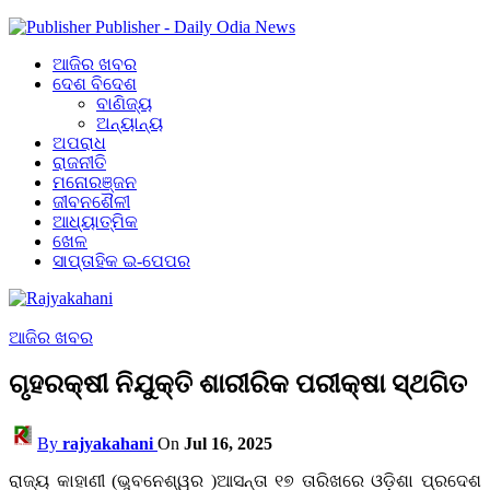
Publisher - Daily Odia News
ଆଜିର ଖବର
ଦେଶ ବିଦେଶ
ବାଣିଜ୍ୟ
ଅନ୍ୟାନ୍ୟ
ଅପରାଧ
ରାଜନୀତି
ମନୋରଞ୍ଜନ
ଜୀବନଶୈଳୀ
ଆଧ୍ୟାତ୍ମିକ
ଖେଳ
ସାପ୍ତାହିକ ଇ-ପେପର
ଆଜିର ଖବର
ଗୃହରକ୍ଷୀ ନିଯୁକ୍ତି ଶାରୀରିକ ପରୀକ୍ଷା ସ୍ଥଗିତ
By
rajyakahani
On
Jul 16, 2025
ରାଜ୍ୟ କାହାଣୀ (ଭୁବନେଶ୍ୱର )ଆସନ୍ତା ୧୭ ତାରିଖରେ ଓଡ଼ିଶା ପ୍ରଦେଶ