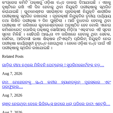
କଂଗ୍ରେସ କମିଟି ପକ୍ଷରୁ ଓଡ଼ିଶା ବନ୍ଦ ଡାକରା ଦିଆଯାଇଛି । ଏହାକୁ
ଦୃଷ୍ଟିରେ ରଖି ଏହି ଦିନ ହେବାକୁ ଥିବା ନିଯୁକ୍ତି ପରୀକ୍ଷାକୁ ସ୍ଥଗିତ
କରାଯାଇଛି | ଭୁବନେଶ୍ଵର ସହରାଞ୍ଚଳ ଗୃହରକ୍ଷୀ ନିଯୁକ୍ତି ଶାରୀରିକ
ପରୀକ୍ଷାକୁ ସ୍ଥଗିତ ରଖାଗଲା । ଗୃହରକ୍ଷୀ ନିଯୁକ୍ତିର ତୃତୀୟ ପର୍ଯ୍ୟାୟ
ତଥା ଲିଖିତ ପରୀକ୍ଷା ୨ ଦିନ ଘୁଞ୍ଚିଲା । ଆଜି ବୁଧବାର ହେବାକୁ ଥିବା
ପରୀକ୍ଷା ୧୮ ତାରିଖରେ ଭୁବନେଶ୍ବରରେ ଅନୁଷ୍ଠିତ ହେବ ବୋଲି ଏନେଇ
କମିଶନରେଟ୍ ପୋଲିସ୍ ପକ୍ଷରୁ ସୋସିଆଲ୍ ମିଡ଼ିଆ ‘ଏକ୍ସ’ରେ ଏହି ସୂଚନା
ସୂଚନା ମିଳିଛି । ସେହିପରି ଆସନ୍ତା ୧୭ ତାରିଖରେ ହେବାକୁ ଥିବା ସେବକ,
ସେବିକା, ଆଦିବାସୀ ଭାଷା ଶିକ୍ଷକ (ଟିଏଲ୍‌ଟି) ପ୍ରିଲିମ୍‌ ନିଯୁକ୍ତି ନେଇ
ପରୀକ୍ଷା କାର୍ଯ୍ୟସୂଚୀ ଚୂଡ଼ାନ୍ତ ହୋଇଥିଲା । ହେଲେ ଓଡ଼ିଶା ବନ୍ଦ ପାଇଁ ଏହି
ପରୀକ୍ଷାକୁ ସ୍ଥଗିତ ରଖାଯାଇଛି ।
Related Posts
ଗାଡ଼ିର ବୀମା ନଥିଲେ ମିଳିବନି ପେଟ୍ରୋଲ୍ ! ସୁପ୍ରିମକୋର୍ଟଙ୍କ ବଡ଼…
Aug 7, 2026
ରାମ ମେହେରଙ୍କୁ ସନ୍ଥ କବୀର ହ୍ୟାଣ୍ଡଲୁମ୍ ପୁରସ୍କାର ଏବଂ
ପ୍ରଫୁଲ୍ଲ…
Aug 7, 2026
ଲାଞ୍ଚ ନେଉଥିବା ବେଳେ ଭିଜିଲାନ୍ସ ହାତରେ ଧରା ପଡିଲେ ଡାଟା ଏଣ୍ଟ୍ରି…
Aug 7, 2026