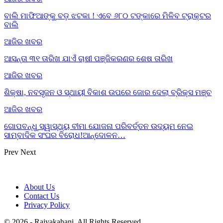
ବାଲି ମାଫିଆଙ୍କୁ ବଡ଼ ଝଟକା ! ଏବେ ୬୮୦ ଟଙ୍କାରେ ମିଳିବ ଟ୍ରାକ୍ଟର
ବାଲି
ଆଜିର ଖବର
ଆସନ୍ତା ୩୧ ତାରିଖ ଯାଏଁ ଚାଷୀ ପଞ୍ଜିକରଣର ଶେଷ ତାରିଖ
ଆଜିର ଖବର
ଶିକ୍ଷା, ନବସୃଜନ ଓ ସ୍ଥାୟୀ ବିକାଶ ଉପରେ ଜୋର ଦେଲା ବ୍ରିକ୍ସ ମଞ୍ଚ
ଆଜିର ଖବର
ଗୋପବନ୍ଧୁ ସ୍ୱାସ୍ଥ୍ୟ ବୀମା ଯୋଜନା ପରିବର୍ତ୍ତନ ଉଦ୍ୟମ ନେଇ
ସାମ୍ବାଦିକ ସଂଘର ବିରୋଧ!ଆନ୍ଦୋଳନ…
Prev
Next
About Us
Contact Us
Privacy Policy
© 2026 - Rajyakahani. All Rights Reserved.