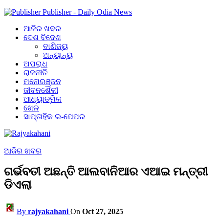
Publisher - Daily Odia News
ଆଜିର ଖବର
ଦେଶ ବିଦେଶ
ବାଣିଜ୍ୟ
ଅନ୍ୟାନ୍ୟ
ଅପରାଧ
ରାଜନୀତି
ମନୋରଞ୍ଜନ
ଜୀବନଶୈଳୀ
ଆଧ୍ୟାତ୍ମିକ
ଖେଳ
ସାପ୍ତାହିକ ଇ-ପେପର
ଆଜିର ଖବର
ଗର୍ଭବତୀ ଅଛନ୍ତି ଆଲବାନିଆର ଏଆଇ ମନ୍ତ୍ରୀ
ଡିଏଲା
By
rajyakahani
On
Oct 27, 2025