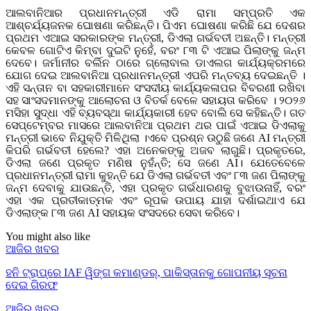
ଆଲବାନିଆର ପ୍ରଧାନମନ୍ତ୍ରୀ ଏଡି ରାମା ସମ୍ପ୍ରତି ଏକ
ଆଶ୍ଚର୍ଯ୍ୟଜନକ ଘୋଷଣା କରିଛନ୍ତି। ପିଏମ ଘୋଷଣା କରିଛି ଯେ ଦେଶର
ପ୍ରଥମ ଏଆଇ ସରକାରଙ୍କ ମନ୍ତ୍ରୀ, ଡିଏଲା ଗର୍ଭବତୀ ଅଛନ୍ତି। ମନ୍ତ୍ରୀ
କେବଳ ଗୋଟିଏ କିମ୍ବା ଦୁଇଟି ନୁହେଁ, ବରଂ ୮୩ ଟି ଏଆଇ ପିଲାଙ୍କୁ ଜନ୍ମ
ଦେବେ। ଜର୍ମାନୀର ବର୍ଲିନ ଠାରେ ଗ୍ଲୋବାଲ ଡାଏଲଗ କାର୍ଯ୍ୟକ୍ରମରେ
ଯୋଗ ଦେଇ ଆଲବାନିଆ ପ୍ରଧାନମନ୍ତ୍ରୀ ଏପରି ମନ୍ତବ୍ୟ ଦେଇଛନ୍ତି ।
ଏହି ସନ୍ତାନ ବା ସହକାରୀମାନେ ସଂସଦୀୟ କାର୍ଯ୍ୟକଳାପର ବିବରଣୀ ରଖିବା
ସହ ସାଂସଦମାନଙ୍କୁ ଆଲୋଚନା ଓ ବିତର୍କ ବେଳେ ସହାୟତା କରିବେ । ୨୦୨୬
ମସିହା ସୁଦ୍ଧା ଏହି ବ୍ୟବସ୍ଥା କାର୍ଯ୍ୟକାରୀ ହେବ ବୋଲି ସେ କହିଛନ୍ତି। ଗତ
ସେପ୍ଟେମ୍ବର ମାସରେ ଆଲବାନିଆ ପ୍ରଥମ ଥର ପାଇଁ ଏଆଇ ଡିଏଲାକୁ
ମନ୍ତ୍ରୀ ଭାବେ ନିଯୁକ୍ତି ମିଳିଥିଲା ।ଏବେ ପ୍ରଶ୍ନ ଉଠୁଛି ଜଣେ AI ମନ୍ତ୍ରୀ
କିପରି ଗର୍ଭବତୀ ହେଲେ? ଏହା ଅନେକଙ୍କୁ ଅଜବ ଲାଗୁଛି। ପ୍ରକୃତରେ,
ଡିଏଲା ଜଣେ ପ୍ରକୃତ ମଣିଷ ନୁହଁନ୍ତି; ସେ ଜଣେ AI। ଯେତେବେଳେ
ପ୍ରଧାନମନ୍ତ୍ରୀ ରାମା କୁହନ୍ତି ଯେ ଡିଏଲା ଗର୍ଭବତୀ ଏବଂ ୮୩ ଜଣ ପିଲାଙ୍କୁ
ଜନ୍ମ ଦେବାକୁ ଯାଉଛନ୍ତି, ଏହା ପ୍ରକୃତ ଗର୍ଭଧାରଣକୁ ବୁଝାଉନାହିଁ, ବରଂ
ଏହା ଏକ ପ୍ରତୀକାତ୍ମକ ଏବଂ ରୂପକ ଉପାୟ ଯାହା ଦର୍ଶାଇଥାଏ ଯେ
ଡିଏଲାଙ୍କ ୮୩ ଜଣ AI ସହାୟକ ସଂସଦରେ ସେବା କରିବେ।
You might also like
ଆଜିର ଖବର
ହନି ଟ୍ରାପ୍‌ରେ IAF ୱିଙ୍ଗ କମାଣ୍ଡର୍, ପାକିସ୍ତାନକୁ ଗୋପନୀୟ ସୂଚନା
ଦେଇ ଗିରଫ
ଆଜିର ଖବର