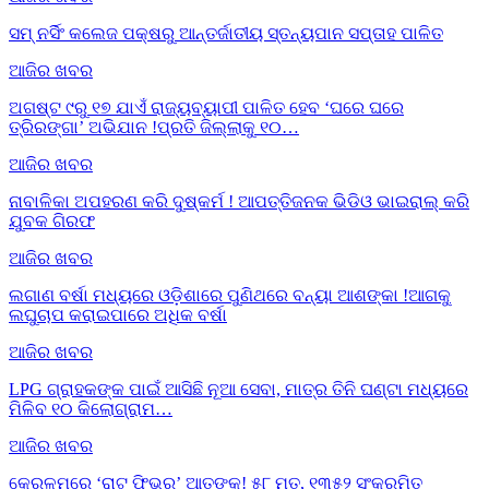
ସମ୍ ନର୍ସିଂ କଲେଜ ପକ୍ଷରୁ ଆନ୍ତର୍ଜାତୀୟ ସ୍ତନ୍ୟପାନ ସପ୍ତାହ ପାଳିତ
ଆଜିର ଖବର
ଅଗଷ୍ଟ ୯ରୁ ୧୭ ଯାଏଁ ରାଜ୍ୟବ୍ୟାପୀ ପାଳିତ ହେବ ‘ଘରେ ଘରେ
ତ୍ରିରଙ୍ଗା’ ଅଭିଯାନ !ପ୍ରତି ଜିଲ୍ଲାକୁ ୧୦…
ଆଜିର ଖବର
ନାବାଳିକା ଅପହରଣ କରି ଦୁଷ୍କର୍ମ ! ଆପତ୍ତିଜନକ ଭିଡିଓ ଭାଇରାଲ୍ କରି
ଯୁବକ ଗିରଫ
ଆଜିର ଖବର
ଲଗାଣ ବର୍ଷା ମଧ୍ୟରେ ଓଡ଼ିଶାରେ ପୁଣିଥରେ ବନ୍ୟା ଆଶଙ୍କା !ଆଗକୁ
ଲଘୁଚାପ କରାଇପାରେ ଅଧିକ ବର୍ଷା
ଆଜିର ଖବର
LPG ଗ୍ରାହକଙ୍କ ପାଇଁ ଆସିଛି ନୂଆ ସେବା, ମାତ୍ର ତିନି ଘଣ୍ଟା ମଧ୍ୟରେ
ମିଳିବ ୧୦ କିଲୋଗ୍ରାମ…
ଆଜିର ଖବର
କେରଳମ୍‌ରେ ‘ରାଟ୍ ଫିଭର୍’ ଆତଙ୍କ! ୫୮ ମୃତ, ୧୩୫୨ ସଂକ୍ରମିତ