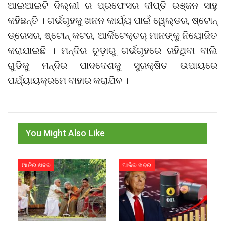
ଆଇଆଇଟି ଦିଲ୍ଲୀ ର ପ୍ରଫେସର ଦୀପ୍ତି ରଞ୍ଜନ ସାହୁ
କହିଛନ୍ତି । ଗର୍ଭଗୃହକୁ ଖନନ କାର୍ଯ୍ୟ ପାଇଁ ୱେଲ୍ଡର, ଷ୍ଟୋନ୍
ଡ୍ରେସର, ଷ୍ଟୋନ୍ କଟର, ଆର୍କିଟେକ୍ଚର୍ ମାନଙ୍କୁ ନିୟୋଜିତ
କରାଯାଇଛି । ମନ୍ଦିର ଚୂଡ଼ାରୁ ଗର୍ଭଗୃହରେ ରହିଥିବା ବାଲି
ଗୁଡିକୁ ମନ୍ଦିର ପାଦଦେଶକୁ ସୁରକ୍ଷିତ ଉପାୟରେ
ପର୍ଯ୍ୟାୟକ୍ରମେ ବାହାର କରାଯିବ ।
You Might Also Like
ଆଜିର ଖବର
ଆଜିର ଖବର