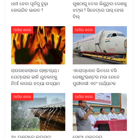
ଧନୀ ହେବା ପୂର୍ବରୁ ବୁଢ଼ା
ରୁଷଠାରୁ ତେଲ କିଣୁଥିବା ଦେଶକୁ
ହୋଇଯିବ ଭାରତ !
ଝଟ୍‌କା ! ସିନେଟ୍‌ରେ ପାସ୍ ହେଲା
ବିଲ୍
ଆଜିର ଖବର
ଆଜିର ଖବର
ରାଉରକେଲାରେ ଚାଞ୍ଚଲ୍ୟ।
ଏରୋପ୍ଲେନ ଭିତରେ ବସି
ପେଟ୍ରୋଲ ଢାଳି ଯୁବକଙ୍କୁ
ରେଷ୍ଟୁରାଣ୍ଟର ମଜା ନେବେ
ନିଆଁ ଲଗାଇ ହତ୍ୟା ଉଦ୍ୟମ
ପୁରୀବାସୀ ଏବଂ ପର୍ଯ୍ୟଟକ
ଆଜିର ଖବର
ଆଜିର ଖବର
୨୪ ଘଣ୍ଟାରେ ଲଘୁଚାପ:
ସୋଆ ଯୁକ୍ତଦୁଇ