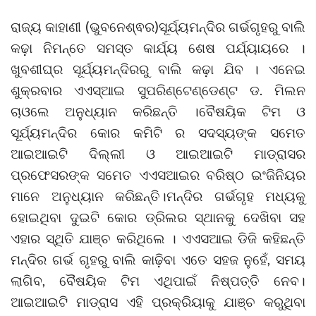
ରାଜ୍ୟ କାହାଣୀ (ଭୁବନେଶ୍ଵର)ସୂର୍ଯ୍ୟମନ୍ଦିର ଗର୍ଭଗୃହରୁ ବାଲି
କଢ଼ା ନିମନ୍ତେ ସମସ୍ତ କାର୍ଯ୍ୟ ଶେଷ ପର୍ଯ୍ୟାୟରେ ।
ଖୁବଶୀଘ୍ର ସୂର୍ଯ୍ୟମନ୍ଦିରରୁ ବାଲି କଢ଼ା ଯିବ । ଏନେଇ
ଶୁକ୍ରବାର ଏଏସ୍ଆଇ ସୁପରିଣ୍ଟେଣ୍ଡେଣ୍ଟ ଡ. ମିଲନ
ଚାଓଲେ ଅନୁଧ୍ୟାନ କରିଛନ୍ତି ।ବୈଷୟିକ ଟିମ ଓ
ସୂର୍ଯ୍ୟମନ୍ଦିର କୋର କମିଟି ର ସଦସ୍ୟଙ୍କ ସମେତ
ଆଇଆଇଟି ଦିଲ୍ଲୀ ଓ ଆଇଆଇଟି ମାଡ୍ରାସର
ପ୍ରଫେସରଙ୍କ ସମେତ ଏଏସଆଇର ବରିଷ୍ଠ ଇଂଜିନିୟର
ମାନେ ଅନୁଧ୍ୟାନ କରିଛନ୍ତି।ମନ୍ଦିର ଗର୍ଭଗୃହ ମଧ୍ୟକୁ
ହୋଇଥିବା ଦୁଇଟି କୋର ଡ୍ରିଲର ସ୍ଥାନକୁ ଦେଖିବା ସହ
ଏହାର ସ୍ଥିତି ଯାଞ୍ଚ କରିଥିଲେ । ଏଏସଆଇ ଡିଜି କହିଛନ୍ତି
ମନ୍ଦିର ଗର୍ଭ ଗୃହରୁ ବାଲି କାଢ଼ିବା ଏତେ ସହଜ ନୁହେଁ, ସମୟ
ଲାଗିବ, ବୈଷୟିକ ଟିମ ଏଥିପାଇଁ ନିଷ୍ପତ୍ତି ନେବ।
ଆଇଆଇଟି ମାଡ୍ରାସ ଏହି ପ୍ରକ୍ରିୟାକୁ ଯାଞ୍ଚ କରୁଥିବା