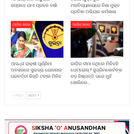
ସପ୍ତାହେ ଯାଏ ପ୍ରବଳ ବର୍ଷା
ମହାବିଦ୍ୟାଳୟରେ ନିଶା ମୁକ୍ତ
ପ୍ରତିଜ୍ଞା ଅଭିଯାନ କର୍ମଶାଳା
ଆଜିର ଖବର
ଆଜିର ଖବର
ଆସନ୍ତା ରାକ୍ଷୀ ପୂର୍ଣ୍ଣିମା
ଗାଡ଼ିର ବୀମା ନଥିଲେ ମିଳିବନି
ଅବସରରେ ସୁଭଦ୍ରା ଯୋଜନାର
ପେଟ୍ରୋଲ୍ ! ସୁପ୍ରିମକୋର୍ଟଙ୍କ
ପରବର୍ତ୍ତୀ କିସ୍ତି ଟଙ୍କା ମିଳିବ
ବଡ଼ ନିଷ୍ପତ୍ତି ପରେ ମୁହଁ
ଖୋଲିଲେ…
PREV
NEXT