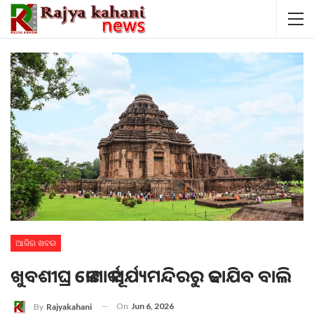
ଆଜିର ଖବର
ଖୁବଶୀଘ୍ର କୋଣାର୍କ ସୂର୍ଯ୍ୟମନ୍ଦିରରୁ କଢାଯିବ ବାଲି
On
Jun 6, 2026
By
Rajyakahani