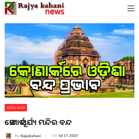
ଆଜିର ଖବର
କୋଣାର୍କ ସୂର୍ଯ୍ୟ ମନ୍ଦିର ବନ୍ଦ
On
Jul 17, 2025
By
Rajyakahani