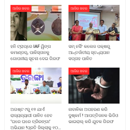
ଆଜିର ଖବର
ଆଜିର ଖବର
ହନି ଟ୍ରାପ୍‌ରେ IAF ୱିଙ୍ଗ
ସମ୍ ନର୍ସିଂ କଲେଜ ପକ୍ଷରୁ
କମାଣ୍ଡର୍, ପାକିସ୍ତାନକୁ
ଆନ୍ତର୍ଜାତୀୟ ସ୍ତନ୍ୟପାନ
ଗୋପନୀୟ ସୂଚନା ଦେଇ ଗିରଫ
ସପ୍ତାହ ପାଳିତ
ଆଜିର ଖବର
ଆଜିର ଖବର
ଅଗଷ୍ଟ ୯ରୁ ୧୭ ଯାଏଁ
ନାବାଳିକା ଅପହରଣ କରି
ରାଜ୍ୟବ୍ୟାପୀ ପାଳିତ ହେବ
ଦୁଷ୍କର୍ମ ! ଆପତ୍ତିଜନକ ଭିଡିଓ
‘ଘରେ ଘରେ ତ୍ରିରଙ୍ଗା’
ଭାଇରାଲ୍ କରି ଯୁବକ ଗିରଫ
ଅଭିଯାନ !ପ୍ରତି ଜିଲ୍ଲାକୁ ୧୦…