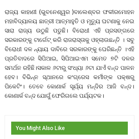
ରାଜ୍ୟ କାହାଣୀ (ଭୁବନେଶ୍ୱର )ବାଲେଶ୍ବର ଫକୀରମୋହନ
ମହାବିଦ୍ୟାଳୟ ଛାତ୍ରୀ ଆତ୍ମାହୁତି ଓ ମୃତ୍ୟୁ ଘଟଣାକୁ ନେଇ
ସାରା ରାଜ୍ୟ ଉଠୁଛି ପଡୁଛି। ବିରୋଧୀ ଏହି ପ୍ରସଙ୍ଗରେ
ସରକାରଙ୍କୁ ଟାର୍ଗେଟ୍ କରି ରାଜରାସ୍ତାକୁ ଓହ୍ଲାଉଛନ୍ତି । ସବୁ
ବିରୋଧୀ ଦଳ ନ୍ୟାୟ ଦାବିରେ ସରକାରଙ୍କୁ ଘେରିଛନ୍ତି ।ଏହି
ପ୍ରତିବାଦରେ ସିପିଆଇ, ସିପିଆଇଏମ ସମେତ ୭ଟି ଦଳର
ସମର୍ଥନ ରହିଛି।ସକାଳ ୬ଟାରୁ ସଂଧ୍ୟା ୬ଟା ଯାଏଁ ବନ୍ଦ ପାଳନ
ହେବ। ବିଭିନ୍ନ ସ୍ଥାନରେ କଂଗ୍ରେସ କର୍ମୀଙ୍କ ପକ୍ଷରୁ
ପିକେଟିଂ। ତେବେ କୋଣାର୍କ ସୂର୍ଯ୍ୟ ମନ୍ଦିର ଆଜି ବନ୍ଦ।
କୋଣାର୍କ ବନ୍ଦ ଯୋଗୁଁ ଫେରିଗଲେ ପର୍ଯ୍ୟଟକ।
You Might Also Like