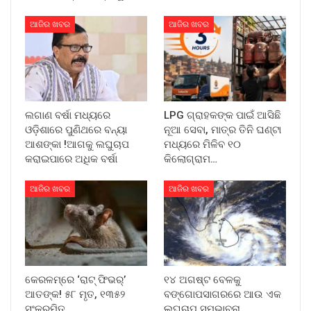
ଆଜିର ଖବର
ଆଜିର ଖବର
ଲଗାଣ ବର୍ଷା ମଧ୍ୟରେ
LPG ଗ୍ରାହକଙ୍କ ପାଇଁ ଆସିଛି
ଓଡ଼ିଶାରେ ପୁଣିଥରେ ବନ୍ୟା
ନୂଆ ସେବା, ମାତ୍ର ତିନି ଘଣ୍ଟା
ଆଶଙ୍କା !ଆଗକୁ ଲଘୁଚାପ
ମଧ୍ୟରେ ମିଳିବ ୧୦
କରାଇପାରେ ଅଧିକ ବର୍ଷା
କିଲୋଗ୍ରାମ…
ଆଜିର ଖବର
ଆଜିର ଖବର
କେରଳମ୍‌ରେ ‘ରାଟ୍ ଫିଭର୍’
୧୪ ଅଗଷ୍ଟ ବେଳକୁ
ଆତଙ୍କ! ୫୮ ମୃତ, ୧୩୫୨
ବଙ୍ଗୋପସାଗରରେ ଆଉ ଏକ
ସଂକ୍ରମିତ
ଲଘୁଚାପ ସମ୍ଭାବନା