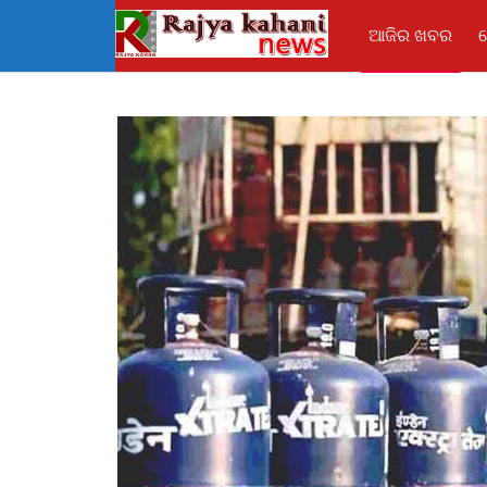
ଆଜିର ଖବର