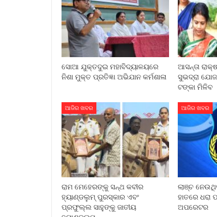
ସୋଆ ଯୁକ୍ତଦୁଇ ମହାବିଦ୍ୟାଳୟରେ
ଆସନ୍ତା ରାକ୍ଷ
ନିଶା ମୁକ୍ତ ପ୍ରତିଜ୍ଞା ଅଭିଯାନ କର୍ମଶାଳା
ସୁଭଦ୍ରା ଯୋଜନ
ଟଙ୍କା ମିଳିବ
ଆଜିର ଖବର
ଆଜିର ଖବର
ରାମ ମେହେରଙ୍କୁ ସନ୍ଥ କବୀର
ଲାଞ୍ଚ ନେଉଥିବ
ହ୍ୟାଣ୍ଡଲୁମ୍ ପୁରସ୍କାର ଏବଂ
ହାତରେ ଧରା ପ
ପ୍ରଫୁଲ୍ଲ ସାହୁଙ୍କୁ ଜାତୀୟ
ଅପରେଟର