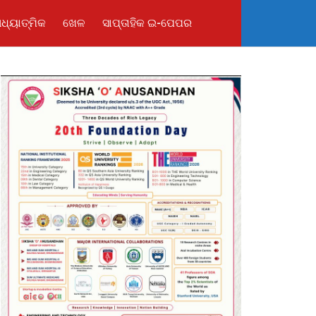
ଧ୍ୟାତ୍ମିକ
ଖେଳ
ସାପ୍ତାହିକ ଇ-ପେପର