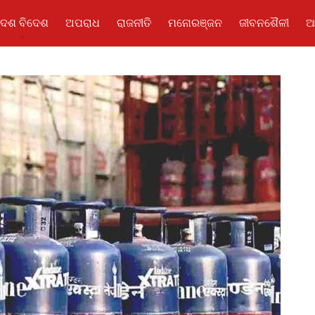
ଦେଶ ବିଦେଶ
ଅପରାଧ
ରାଜନୀତି
ମନୋରଞ୍ଜନ
ଜୀବନଶୈଳୀ
ଆ