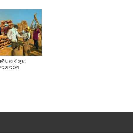
ରିଖ ଯାଏଁ ଚାଷୀ
ଶେଷ ତାରିଖ