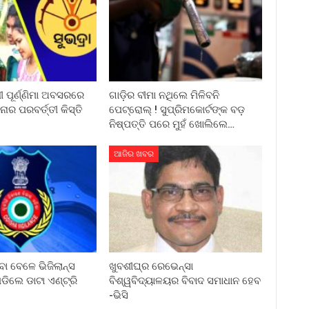
ୀ ପୂର୍ଣ୍ଣିମା ଅବସରରେ
ଗାଡ଼ିର ବୀମା ନଥିଲେ ମିଳିବନି
ାର ପରବର୍ତ୍ତୀ କିସ୍ତି
ପେଟ୍ରୋଲ୍ ! ସୁପ୍ରିମକୋର୍ଟଙ୍କ ବଡ଼
ନିଷ୍ପତ୍ତି ପରେ ମୁହଁ ଖୋଲିଲେ…
ଆଜିର ଖବର
ା ବେଳେ ଭିଜିଲାନ୍ସ
ଖୁବଶୀଘ୍ର ରେଭେନ୍ସା
ଡିଲେ ଡାଟା ଏଣ୍ଟ୍ରି
ବିଶ୍ୱବିଦ୍ୟାଳୟର ବିବାଦ ସମାଧାନ ହେବ
-ଭିସି