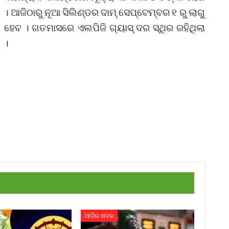
। ଆଜିଠାରୁ ନୂଆ ସିଲିଣ୍ଡର ଦାମ୍ ସେପ୍ଟେମ୍ବର ୧ ରୁ ଲାଗୁ
ହେବ । ଗତମାସରେ ଏଲପିଜି ଗ୍ୟାସ୍ ଦର ସ୍ଥିର ରହିଥିଲା
।
ଆଜିର ଖବର