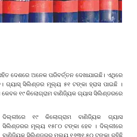
ହିତ ଦେଶରେ ଅନେକ ପରିବର୍ତ୍ତନ ଦେଖାଯାଇଛି। ଏଥିରେ
। ଗ୍ୟାସ୍ ସିଲିଣ୍ଡର ମୂଲ୍ୟ ୫୧ ଟଙ୍କା ହ୍ରାସ ପାଇଛି ।
୍ରାସ କେବଳ ୧୯ କିଲୋଗ୍ରାମ ବାଣିଜ୍ୟିକ ଗ୍ୟାସ ସିଲିଣ୍ଡରରେ
ଦିଲ୍ଲୀରେ ୧୯ କିଲୋଗ୍ରାମ ବାଣିଜ୍ୟିକ ଗ୍ୟାସ
ସିଲିଣ୍ଡରର ମୂଲ୍ୟ ୧୫୮୦ ଟଙ୍କା ହେବ । ଦିଲ୍ଲୀରେ
ବାଣିଜ୍ୟିକ ସିଲିଣ୍ଡରର ମୂଲ୍ୟ ୧୬୩୧.୫୦ ଟଙ୍କା ରହିଛି