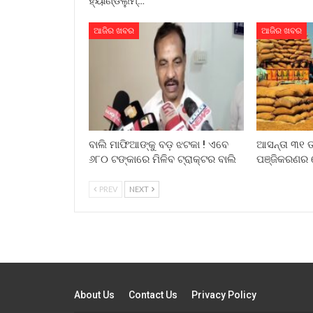
ହ୍ୟାଣ୍ଡଲୁମ୍…
ଆଜିର ଖବର
ଆଜିର ଖବର
ବାଲି ମାଫିଆଙ୍କୁ ବଡ଼ ଝଟକା ! ଏବେ
ଆସନ୍ତା ୩୧ ତା
୬୮୦ ଟଙ୍କାରେ ମିଳିବ ଟ୍ରାକ୍ଟର ବାଲି
ପଞ୍ଜିକରଣର 
PREV
NEXT
About Us
Contact Us
Privacy Policy