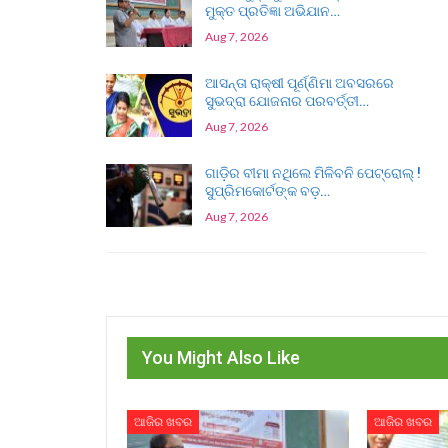
ମୁକ୍ତ ପ୍ରତିଜ୍ଞା ଅଭିଯାନ…
Aug 7, 2026
ଆସନ୍ତା ରାକ୍ଷୀ ପୂର୍ଣ୍ଣିମା ଅବସରରେ
ସୁଭଦ୍ରା ଯୋଜନାର ପରବର୍ତ୍ତୀ…
Aug 7, 2026
ଗାଡ଼ିର ବୀମା ନଥିଲେ ମିଳିବନି ପେଟ୍ରୋଲ୍ !
ସୁପ୍ରିମକୋର୍ଟଙ୍କ ବଡ଼…
Aug 7, 2026
You Might Also Like
ଆଜିର ଖବର
ଆଜିର ଖବର