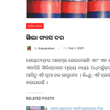
ଆଜିର ଖବର
କମିଲା ଗ୍ୟାସ ଦର
On
Sep 1, 2025
By
Rajyakahani
ସେପ୍ଟେମ୍ବର ଆରମ୍ଭ ହୋଇଗଲାଣି ଏବଂ ଏହା ସ
ଏଲପିଜି ସିଲିଣ୍ଡରର ମୂଲ୍ୟ ମଧ୍ୟ ଅନ୍ତର୍ଭୁକ୍ତ
ଆଜିଠୁ ଏହି ନୂଆ ଦର ଲାଗୁହେବ । କିନ୍ତୁ, ଏହି ହ
କରାଯାଇଛି ।
RELATED POSTS
ସୋଆ ଯୁକ୍ତଦୁଇ ମହାବିଦ୍ୟାଳୟରେ ନିଶା