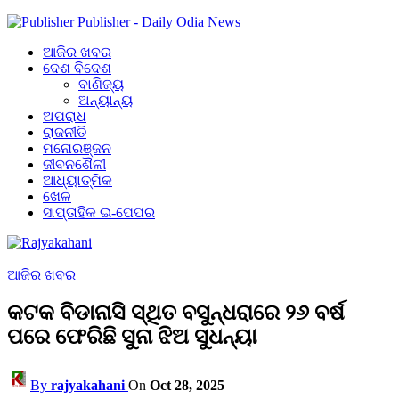
Publisher - Daily Odia News
ଆଜିର ଖବର
ଦେଶ ବିଦେଶ
ବାଣିଜ୍ୟ
ଅନ୍ୟାନ୍ୟ
ଅପରାଧ
ରାଜନୀତି
ମନୋରଞ୍ଜନ
ଜୀବନଶୈଳୀ
ଆଧ୍ୟାତ୍ମିକ
ଖେଳ
ସାପ୍ତାହିକ ଇ-ପେପର
ଆଜିର ଖବର
କଟକ ବିଡାନାସି ସ୍ଥିତ ବସୁନ୍ଧରାରେ ୨୬ ବର୍ଷ
ପରେ ଫେରିଛି ସୁନା ଝିଅ ସୁଧନ୍ୟା
By
rajyakahani
On
Oct 28, 2025