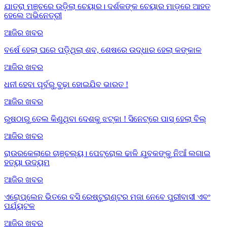
ଯାତ୍ରା ମଞ୍ଚରେ ଉଡ଼ିଲା ଚେୟାର। ଦର୍ଶକଙ୍କ ଚେୟାର ମାଡ଼ରେ ଆହତ
ହେଲେ ଅଭିନେତ୍ରୀ
ଆଜିର ଖବର
ବର୍ଷେ ହେଲା ଘରେ ପଡ଼ିଥିଲା ଶବ, ଶେଷରେ ଉଦ୍ଧାର ହେଲା କଙ୍କାଳ
ଆଜିର ଖବର
ଧନୀ ହେବା ପୂର୍ବରୁ ବୁଢ଼ା ହୋଇଯିବ ଭାରତ !
ଆଜିର ଖବର
ରୁଷଠାରୁ ତେଲ କିଣୁଥିବା ଦେଶକୁ ଝଟ୍‌କା ! ସିନେଟ୍‌ରେ ପାସ୍ ହେଲା ବିଲ୍
ଆଜିର ଖବର
ରାଉରକେଲାରେ ଚାଞ୍ଚଲ୍ୟ। ପେଟ୍ରୋଲ ଢାଳି ଯୁବକଙ୍କୁ ନିଆଁ ଲଗାଇ
ହତ୍ୟା ଉଦ୍ୟମ
ଆଜିର ଖବର
ଏରୋପ୍ଲେନ ଭିତରେ ବସି ରେଷ୍ଟୁରାଣ୍ଟର ମଜା ନେବେ ପୁରୀବାସୀ ଏବଂ
ପର୍ଯ୍ୟଟକ
ଆଜିର ଖବର