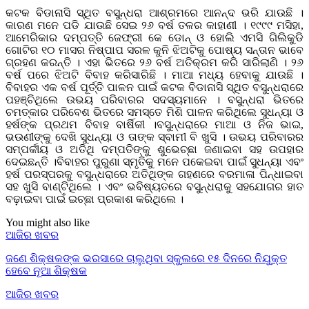
କଟକ ବିଡାନାସି ସ୍ଥିତ ବସୁନ୍ଧରା ଆଶ୍ରମରେ ଆନନ୍ଦ ଭରି ଯାଉଛି ।
କାରଣ ମନେ ପଡି ଯାଉଛି ସେଇ ୨୬ ବର୍ଷ ତଳର କାହାଣୀ । ୧୯୯୯ ମସିହା,
ଆମେରିକାର ଦମ୍ପତ୍ତି ଜେଫ୍ରୀ କେ ଡୋନ୍ ଓ ହୋଲି ଏମସି ଗିଲିକୁଡି
ଗୋଟିର ୧୦ ମାସର ନିଷ୍ପାପ ସରଳ କୁନି ଝିଅଟିକୁ ପୋଷ୍ୟ ସନ୍ତାନ ଭାବେ
ଗ୍ରହଣ କରନ୍ତି । ଏହା ଭିତରେ ୨୬ ବର୍ଷ ଅତିକ୍ରମ କରି ସାରିଲାଣି । ୨୬
ବର୍ଷ ପରେ ଝିଅଟି ବିବାହ କରିସାରିଛି । ମାଆ ମଧ୍ୟ ହେବାକୁ ଯାଉଛି ।
ବିବାହର ଏକ ବର୍ଷ ପୂର୍ତ୍ତି ପାଳନ ପାଇଁ କଟକ ବିଡାନାସି ସ୍ଥିତ ବସୁନ୍ଧରାରେ
ପହଞ୍ଚିଥିଲେ ଉଭୟ ପରିବାରର ସଦସ୍ୟମାନେ । ବସୁନ୍ଧରା ଭିତରେ
ଚମତ୍କାର ପରିବେଶ ଭିତରେ ସମସ୍ତେ ମିଶି ପାଳନ କରିଥିଲେ ସୁଧନ୍ୟା ଓ
ହର୍ଷଙ୍କ ପ୍ରଥମ ବିବାହ ବାର୍ଷିକୀ ।ବସୁନ୍ଧରାରେ ମାଆ ଓ ନିଜ ଭାଇ,
ଭଉଣୀଙ୍କୁ ଦେଖି ସୁଧନ୍ୟା ଓ ତାଙ୍କ ସ୍ବାମୀ ବି ଖୁସି । ଉଭୟ ପରିବାରର
ସମ୍ପର୍କୀୟ ଓ ଅତିଥି ଦମ୍ପତିଙ୍କୁ ଶୁଭେଚ୍ଛା ଜଣାଇବା ସହ ଉପହାର
ଦେଇଛନ୍ତି ।ବିବାହର ପୁରୁଣା ସ୍ମୃତିକୁ ମନେ ପକେଇବା ପାଇଁ ସୁଧନ୍ୟା ଏବଂ
ହର୍ଷ ପରସ୍ପରକୁ ବସୁନ୍ଧରାରେ ଅତିଥିଙ୍କ ଗହଣରେ ବରମାଳା ପିନ୍ଧାଇବା
ସହ ଖୁସି ବାଣ୍ଟିଥିଲେ । ଏବଂ ଭବିଷ୍ୟତରେ ବସୁନ୍ଧରାକୁ ସହଯୋଗର ହାତ
ବଢ଼ାଇବା ପାଇଁ ଇଚ୍ଛା ପ୍ରକାଶ କରିଥିଲେ ।
You might also like
ଆଜିର ଖବର
ଜଣେ ଶିକ୍ଷକଙ୍କ ଭରସାରେ ଚାଲୁଥିବା ସ୍କୁଲରେ ୧୫ ଦିନରେ ନିଯୁକ୍ତ
ହେବେ ନୂଆ ଶିକ୍ଷକ
ଆଜିର ଖବର