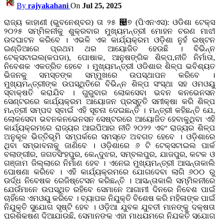
By
rajyakahani
On
Jul 25, 2025
ରାଜ୍ୟ କାହାଣୀ (ଭୁବନେଶ୍ବର) ତା ୨୫ ୤୭ (ପିଏନଏସ): ଓଡିଶା ଟେକ୍ସ
୨୦୨୫ ସମ୍ମିଳନୀକୁ ଶୁକ୍ରବାର ମୁଖ୍ୟମନ୍ତ୍ରୀ ମୋହନ ଚରଣ ମାଝୀ
ଉଦଘାଟନ କରିବେ । ଏଭଳି ଏକ କାର୍ଯ୍ୟକ୍ରମ ଓଡ଼ିଶା ନୁହଁ ଇଷ୍ଟନ
ଇଣ୍ଡିଆରେ ପ୍ରଥମ ଥର ଆୟୋଜିତ ହେଉଛି । ବିଭିନ୍ନ
ଟେକ୍ସଟାଇଲ(କପଡା), ପୋଷାକ, ଆନୁଷଙ୍ଗିକ ଶିଳ୍ପ,ନୀତି ନିର୍ମାତା,
ନିବେଶକ ଏକତ୍ରିତ ହେବେ । ମୁଖ୍ୟମନ୍ତ୍ରୀ ଓଡିଶାର ଶିଳ୍ପ ଭବିଶ୍ୟତ
ଭିଜନକୁ ସମସ୍ତଙ୍କ ସମ୍ମୁଖରେ ଉପସ୍ଥାପନ କରିବେ ।
ମୁଖ୍ୟମନ୍ତ୍ରୀଙ୍କ ଉପସ୍ଥିତିରେ ବିଭିନ୍ନ ଶିଳ୍ପ ସଂସ୍ଥା ସହ ଓମଓୟୁ
ସ୍ବାକ୍ଷତି କରାଯିବ । ଗୁରୁବାର ଲୋକସେବା ଭବନ କନଭେନସନ
ସେଣ୍ଟରରେ କାର୍ଯ୍ୟକ୍ରମ ଆୟୋଜନ ପ୍ରସ୍ତୁତି ସମୀକ୍ଷା କରି ଶିଳ୍ପ
ମନ୍ତ୍ରୀ ସମ୍ପଦ ସ୍ବାଇଁ ଏହି ସୂଚନା ଦେଇଛନ୍ତି । ମନ୍ତ୍ରୀ କହିଛନ୍ତି ଯେ,
ଲୋକସେବା ଭବନକନଭେନସନ ସେଷ୍ଟରରେ ଆୟୋଜିତ ହେବାକୁଥିବା ଏହି
କାର୍ଯ୍ୟକ୍ରମରେ ରାଜ୍ୟର ଆଇପିଆର ନୀତି ୨୦୨୨ ଏବଂ ରାଜ୍ୟର ଶିଳ୍ପ
ଅନୁକୂଳ ଭିତ୍ତିଭୂମି ସମ୍ପର୍କରେ ସମସ୍ତେ ଅବଗତ ହେବେ । ଓଡ଼ିଶାରେ
ଥିବା ସମ୍ଭାବନାକୁ ଜାଣିବେ । ଓଡ଼ିଶାରେ ୬ ଟି ଟେକ୍ସଟାଇଲ ପାର୍କ
ବଲାଙ୍ଗୀର, ଜଗତସିଂହପୁର, କେନ୍ଦୁଝର, ସମ୍ବଲପୁର, ଯାଜପୁର, କଟକ ଓ
ଗଞ୍ଜାମ ଜିଲ୍ଲାରେ ନିର୍ମାଣ ହେବ । ଏନେଇ ମୁଖ୍ୟମନ୍ତ୍ରୀ ଆସନ୍ତାକାଲି
ଘୋଷଣା କରିବେ । ଏହି କାର୍ଯ୍ୟକ୍ରମରେ ଯୋଗଦେବା ଲାଗି ୬୦୦ ରୁ
ଉର୍ଦ୍ଧ ନିବେଷକ ରେଜିଷ୍ଟେସନ କରିଛନ୍ତି । ଆସନ୍ତାକାଲି ସମ୍ମିଳନୀରେ
ଯେଉଁମାନେ ଉପସ୍ଥିତ ରହିବେ ସେମାନେ ଆଗାମୀ ଦିନରେ ନିବେଶ ପାଇଁ
ଚାହିଁଲେ ଏମଓୟୁ କରିବେ । ବ୍ୟାପକ ନିଯୁକ୍ତି ବିଶେଷ କରି ମହିଳାଙ୍କ ପାଇଁ
ନିଯୁକ୍ତି ସୁଯୋଗ ସୃଷ୍ଟି ହେବ । ଓଡ଼ିଆ ଯୁବକ ଯୁବତୀ ମାନଙ୍କୁ ଦକ୍ଷତା
ପ୍ରଶିକ୍ଷଣ ଦିଆଯାଉଛି, ସେମାନଙ୍କୁ ଏହା ମାଧ୍ୟମରେ ନିଯୁକ୍ତି ସୁଯୋଗ