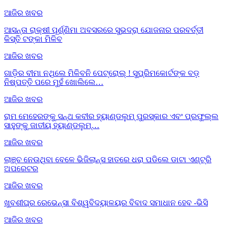
ଆଜିର ଖବର
ଆସନ୍ତା ରାକ୍ଷୀ ପୂର୍ଣ୍ଣିମା ଅବସରରେ ସୁଭଦ୍ରା ଯୋଜନାର ପରବର୍ତ୍ତୀ
କିସ୍ତି ଟଙ୍କା ମିଳିବ
ଆଜିର ଖବର
ଗାଡ଼ିର ବୀମା ନଥିଲେ ମିଳିବନି ପେଟ୍ରୋଲ୍ ! ସୁପ୍ରିମକୋର୍ଟଙ୍କ ବଡ଼
ନିଷ୍ପତ୍ତି ପରେ ମୁହଁ ଖୋଲିଲେ…
ଆଜିର ଖବର
ରାମ ମେହେରଙ୍କୁ ସନ୍ଥ କବୀର ହ୍ୟାଣ୍ଡଲୁମ୍ ପୁରସ୍କାର ଏବଂ ପ୍ରଫୁଲ୍ଲ
ସାହୁଙ୍କୁ ଜାତୀୟ ହ୍ୟାଣ୍ଡଲୁମ୍…
ଆଜିର ଖବର
ଲାଞ୍ଚ ନେଉଥିବା ବେଳେ ଭିଜିଲାନ୍ସ ହାତରେ ଧରା ପଡିଲେ ଡାଟା ଏଣ୍ଟ୍ରି
ଅପରେଟର
ଆଜିର ଖବର
ଖୁବଶୀଘ୍ର ରେଭେନ୍ସା ବିଶ୍ୱବିଦ୍ୟାଳୟର ବିବାଦ ସମାଧାନ ହେବ -ଭିସି
ଆଜିର ଖବର