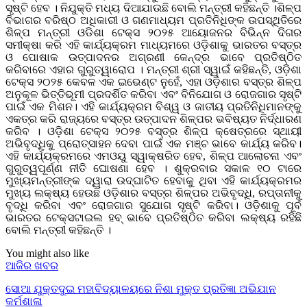
ସୃଷ୍ଟି ହେବ । ନିଯୁକ୍ତି ମଧ୍ୟ ଦିଆଯାଉଛି ବୋଲି ମନ୍ତ୍ରୀ କହିଛନ୍ତି ।ଶିଳ୍ପ
ବିଭାଗର ବରିଷ୍ଠ ଅଧିକାରୀ ଓ ଗଣମାଧ୍ୟମ ପ୍ରତିନିଧିଙ୍କ ଉପସ୍ଥିତିରେ
ଶିଳ୍ପ ମନ୍ତ୍ରୀ ଓଡିଶା ଟେକ୍ସ ୨୦୨୫ ଆୟୋଜନର ବିଭିନ୍ନ ଦିଗର
ସମୀକ୍ଷା କରି ଏହି କାର୍ଯ୍ୟକ୍ରମ ମାଧ୍ୟମରେ ଓଡ଼ିଶାକୁ ଭାରତର ବସ୍ତ୍ର
ଓ ପୋଷାକ ଉତ୍ପାଦନର ଅଗ୍ରଣୀ କେନ୍ଦ୍ର ଭାବେ ପ୍ରତିଷ୍ଠିତ
କରିବାରେ ଏହାର ଗୁରୁତ୍ୱାରୋପ । ମନ୍ତ୍ରୀ ଶ୍ରୀ ସ୍ୱାଇଁ କହିଛନ୍ତି, ଓଡ଼ିଶା
ଟେକ୍ସ ୨୦୨୫ କେବଳ ଏକ ଇଭେଣ୍ଟ ନୁହେଁ, ଏହା ଓଡ଼ିଶାର ବସ୍ତ୍ର ଶିଳ୍ପ
ଅନୁକୂଳ ଭିତ୍ତିଭୂମୀ ପ୍ରଦର୍ଶିତ କରିବା ଏବଂ ବିନିଯୋଗ ଓ ରୋଜଗାର ସୃଷ୍ଟି
ପାଇଁ ଏକ ମିଶନ। ଏହି କାର୍ଯ୍ୟକ୍ରମ ବିଶ୍ୱ ଓ ଜାତୀୟ ପ୍ରତିନିଧିମାନଙ୍କୁ
ଏକତ୍ର କରି ରାଜ୍ୟରେ ବସ୍ତ୍ର ଉତ୍ପାଦନ ଶିଳ୍ପର ଭବିଷ୍ୟତ ନିର୍ଦ୍ଧାରଣ
କରିବ । ଓଡ଼ିଶା ଟେକ୍ସ ୨୦୨୫ ବସ୍ତ୍ର ଶିଳ୍ପ କ୍ଷେତ୍ରରେ ସ୍ଥାୟୀ
ଅଭିବୃଦ୍ଧିକୁ ପ୍ରୋତ୍ସାହନ ଦେବା ପାଇଁ ଏକ ମଞ୍ଚ ଭାବେ କାର୍ଯ୍ୟ କରିବ।
ଏହି କାର୍ଯ୍ୟକ୍ରମରେ ଏମଓୟୁ ସ୍ୱାକ୍ଷରିତ ହେବ, ଶିଳ୍ପ ଆଲୋଚନା ଏବଂ
ଗୁରୁତ୍ୱପୂର୍ଣ୍ଣ ନୀତି ଘୋଷଣା ହେବ । ଶୁକ୍ରବାର ସକାଳ ୧୦ ଟାରେ
ମୁଖ୍ୟମନ୍ତ୍ରୀଙ୍କ ଦ୍ୱାରା ଉଦ୍ଘାଟିତ ହେବାକୁ ଥିବା ଏହି କାର୍ଯ୍ୟକ୍ରମର
ମୁଖ୍ୟ ଲକ୍ଷ୍ୟ ହେଉଛି ଓଡ଼ିଶାର ବସ୍ତ୍ର ଶିଳ୍ପର ଅଭିବୃଦ୍ଧି, ରପ୍ତାନୀକୁ
ବୃଦ୍ଧି କରିବା ଏବଂ ରୋଜଗାର ସୁଯୋଗ ସୃଷ୍ଟି କରିବା। ଓଡ଼ିଶାକୁ ପୂର୍ବ
ଭାରତର ଟେକ୍ସଟାଇଲ ହବ୍ ଭାବେ ପ୍ରତିଷ୍ଠିତ କରିବା ଲକ୍ଷ୍ୟ ରହିଛି
ବୋଲି ମନ୍ତ୍ରୀ କହିଛନ୍ତି ।
You might also like
ଆଜିର ଖବର
ସୋଆ ଯୁକ୍ତଦୁଇ ମହାବିଦ୍ୟାଳୟରେ ନିଶା ମୁକ୍ତ ପ୍ରତିଜ୍ଞା ଅଭିଯାନ
କର୍ମଶାଳା