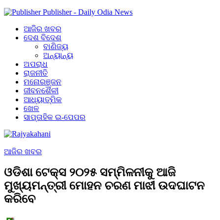
Publisher - Daily Odia News
ଆଜିର ଖବର
ଦେଶ ବିଦେଶ
ବାଣିଜ୍ୟ
ଅନ୍ୟାନ୍ୟ
ଅପରାଧ
ରାଜନୀତି
ମନୋରଞ୍ଜନ
ଜୀବନଶୈଳୀ
ଆଧ୍ୟାତ୍ମିକ
ଖେଳ
ସାପ୍ତାହିକ ଇ-ପେପର
ଆଜିର ଖବର
ଓଡିଶା ଟେକ୍ସ ୨୦୨୫ ସମ୍ମିଳନୀକୁ ଆଜି
ମୁଖ୍ୟମନ୍ତ୍ରୀ ମୋହନ ଚରଣ ମାଝୀ ଉଦଘାଟନ
କରିବେ