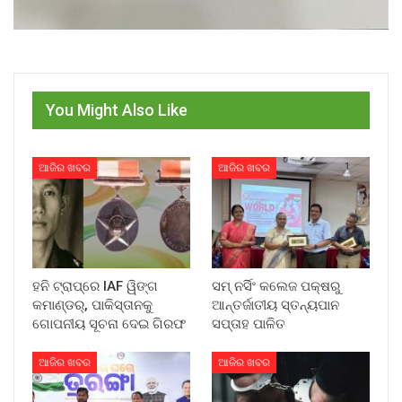
You Might Also Like
ଆଜିର ଖବର
ଆଜିର ଖବର
ହନି ଟ୍ରାପ୍‌ରେ IAF ୱିଙ୍ଗ
ସମ୍ ନର୍ସିଂ କଲେଜ ପକ୍ଷରୁ
କମାଣ୍ଡର୍, ପାକିସ୍ତାନକୁ
ଆନ୍ତର୍ଜାତୀୟ ସ୍ତନ୍ୟପାନ
ଗୋପନୀୟ ସୂଚନା ଦେଇ ଗିରଫ
ସପ୍ତାହ ପାଳିତ
ଆଜିର ଖବର
ଆଜିର ଖବର