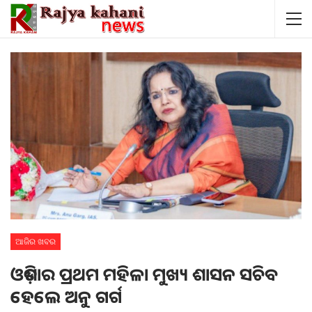
ଆଜିର ଖବର
ଓଡ଼ିଶାର ପ୍ରଥମ ମହିଳା ମୁଖ୍ୟ ଶାସନ ସଚିବ
ହେଲେ ଅନୁ ଗର୍ଗ