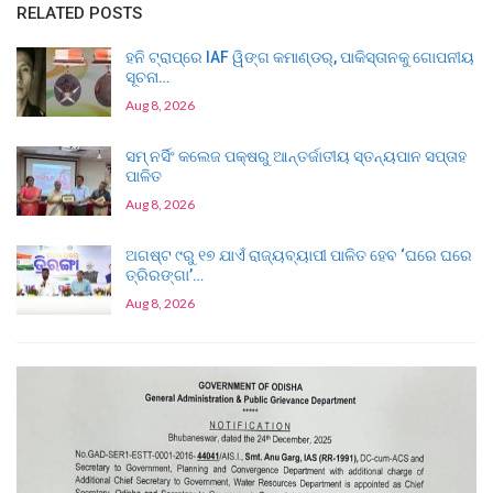
RELATED POSTS
ହନି ଟ୍ରାପ୍‌ରେ IAF ୱିଙ୍ଗ କମାଣ୍ଡର୍, ପାକିସ୍ତାନକୁ ଗୋପନୀୟ
ସୂଚନା…
Aug 8, 2026
ସମ୍ ନର୍ସିଂ କଲେଜ ପକ୍ଷରୁ ଆନ୍ତର୍ଜାତୀୟ ସ୍ତନ୍ୟପାନ ସପ୍ତାହ
ପାଳିତ
Aug 8, 2026
ଅଗଷ୍ଟ ୯ରୁ ୧୭ ଯାଏଁ ରାଜ୍ୟବ୍ୟାପୀ ପାଳିତ ହେବ ‘ଘରେ ଘରେ
ତ୍ରିରଙ୍ଗା’…
Aug 8, 2026