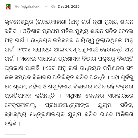
On
Dec 24, 2025
By
Rajyakahani
ଭୁବନେଶ୍ୱର (ରାଜ୍ୟକାହାଣୀ )ଅନୁ ଗର୍ଗ ନୂଆ ମୁଖ୍ୟ ଶାସନ
ସଚିବ । ଓଡ଼ିଶାର ପ୍ରଥମ ମହିଳା ମୁଖ୍ୟ ଶାସନ ସଚିବ ହେଲେ
ଅନୁ ଗର୍ଗ । ଉନ୍ନୟନ କମିସନର ଦାୟିତ୍ୱ ତୁଲାଉଥିଲେ ଅନୁ
ଗର୍ଗ ।୧୯୯୧ ବ୍ୟାଚ୍‌ର ଆଇଏଏସ୍ ଅଧିକାରୀ ହେଉଛନ୍ତି ଅନୁ
ଗର୍ଗ । ଏନେଇ ସାଧାରଣ ପ୍ରଶାସନ ବିଭାଗ ପକ୍ଷରୁ ବିଜ୍ଞପ୍ତି
ପ୍ରକାଶ ପାଇଛି ।ଏବେ ଅନୁ ଗର୍ଗ ଉନ୍ନୟନ କମିଶନର ସହ
ଜଳ ସମ୍ପଦ ବିଭାଗର ଅତିରିକ୍ତ ସଚିବ ଅଛନ୍ତି । ଏହା ପୂର୍ବରୁ
ସେ ଶ୍ରମ, ମହିଳା ଓ ଶିଶୁ ବିକାଶ ବିଭାଗର ସଚିବ ରହି ଦକ୍ଷତା
ପ୍ରତିପାଦନ କରିଛନ୍ତି । ଏଥିସହ କେନ୍ଦ୍ର ସରକାରରେ
ଟେକ୍ସଟାଇଲ୍‍, ପ୍ରଧାନମନ୍ତ୍ରୀଙ୍କ ଯୁଗ୍ମ ସଚିବ,
ସ୍ଵାସ୍ଥ୍ୟ ମନ୍ତ୍ରଣାଳୟର ଯୁଗ୍ମ ସଚିବ ଭାବେ ଅଭିଜ୍ଞତା
ରହିଛି ।