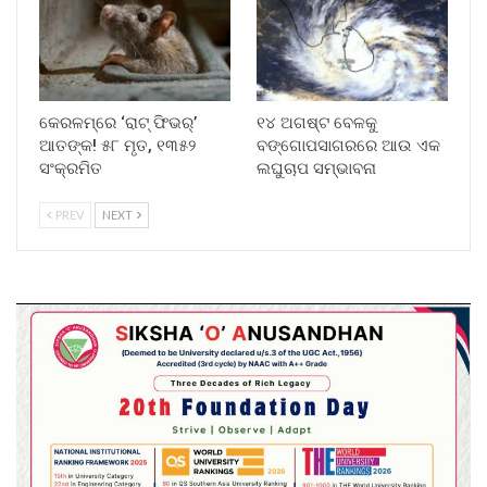
କେରଳମ୍‌ରେ ‘ରାଟ୍ ଫିଭର୍’
୧୪ ଅଗଷ୍ଟ ବେଳକୁ
ଆତଙ୍କ! ୫୮ ମୃତ, ୧୩୫୨
ବଙ୍ଗୋପସାଗରରେ ଆଉ ଏକ
ସଂକ୍ରମିତ
ଲଘୁଚାପ ସମ୍ଭାବନା
PREV
NEXT