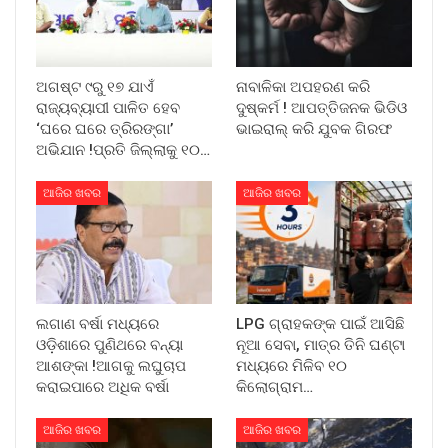
ଅଗଷ୍ଟ ୯ରୁ ୧୭ ଯାଏଁ
ନାବାଳିକା ଅପହରଣ କରି
ରାଜ୍ୟବ୍ୟାପୀ ପାଳିତ ହେବ
ଦୁଷ୍କର୍ମ ! ଆପତ୍ତିଜନକ ଭିଡିଓ
‘ଘରେ ଘରେ ତ୍ରିରଙ୍ଗା’
ଭାଇରାଲ୍ କରି ଯୁବକ ଗିରଫ
ଅଭିଯାନ !ପ୍ରତି ଜିଲ୍ଲାକୁ ୧୦…
ଆଜିର ଖବର
ଆଜିର ଖବର
ଲଗାଣ ବର୍ଷା ମଧ୍ୟରେ
LPG ଗ୍ରାହକଙ୍କ ପାଇଁ ଆସିଛି
ଓଡ଼ିଶାରେ ପୁଣିଥରେ ବନ୍ୟା
ନୂଆ ସେବା, ମାତ୍ର ତିନି ଘଣ୍ଟା
ଆଶଙ୍କା !ଆଗକୁ ଲଘୁଚାପ
ମଧ୍ୟରେ ମିଳିବ ୧୦
କରାଇପାରେ ଅଧିକ ବର୍ଷା
କିଲୋଗ୍ରାମ…
ଆଜିର ଖବର
ଆଜିର ଖବର