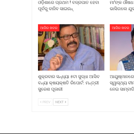
ଓଡ଼ିଶାରେ ପ୍ରଥମ ! ବଜ୍ରପାତ ହେବା
ମା’ଙ୍କ ଔଷଧ 
ପୂର୍ବରୁ ବାଜିବ ସାଇରନ୍
ଭାସିଗଲେ ଯୁବ
ଆଜିର ଖବର
ଆଜିର ଖବର
ଶୁକ୍ରବାର ସନ୍ଧ୍ୟା ୫ଟା ସୁଦ୍ଧା ଆସିବ
ଆୟୁଷ୍ମାନରେ 
ବନ୍ୟା କ୍ଷୟକ୍ଷତି ରିପୋର୍ଟ: ମନ୍ତ୍ରୀ
ସ୍ୱାସ୍ଥ୍ୟ ବୀମ
ସୁରେଶ ପୂଜାରୀ
ନେଇ ସାମ୍ବା
PREV
NEXT