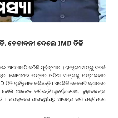
ସ୍ଥିତି, ଚେତାବନୀ ଦେଲେ IMD ଡିଜି
ଆଇଏମଡି କରିଛି ପୂର୍ବାନୁମାନ । ରାଜ୍ୟବାସୀଙ୍କୁ ସତର୍କ
ପାତ୍ର ।ସୋମବାର ଉତ୍ତର ଓଡ଼ିଶା ସାଙ୍ଗକୁ ମଙ୍ଗଳବାର
 ଡିଜି ପୂର୍ବନୁମାନ କରିଛନ୍ତି। ଏପରିକି କେତୋଟି ସ୍ଥାନରେ
ବ ବୋଲି ଆକଳନ କରିଛନ୍ତି।ସୁବର୍ଣ୍ଣରେଖା, ବୁଢ଼ାବଳଙ୍ଗ
ହିଛି । ଉପକୂଳରେ ପାରାଦ୍ୱୀପଠୁ ଆରମ୍ଭ କରି ପଶ୍ଚିମରେ