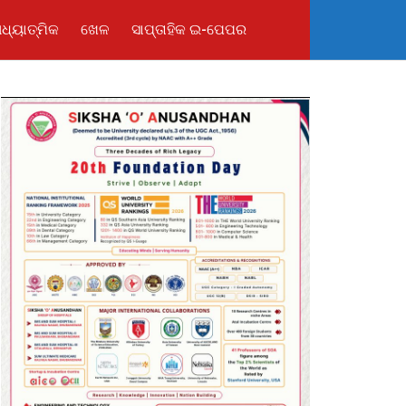
ଧ୍ୟାତ୍ମିକ
ଖେଳ
ସାପ୍ତାହିକ ଇ-ପେପର