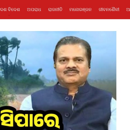
ଦେଶ ବିଦେଶ
ଅପରାଧ
ରାଜନୀତି
ମନୋରଞ୍ଜନ
ଜୀବନଶୈଳୀ
ଆ