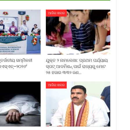
ଆଜିର ଖବର
୍ଜାତୀୟ ସମ୍ମିଳନୀ
ଯୁକ୍ତ ୨ ନାମଲେଖା: ପ୍ରଥମ ପର୍ଯ୍ୟାୟ
ଏସ୍‌ଏଚ୍‌–୨୦୨୬’
ସ୍ପଟ୍ ଆଡମିଶନ୍ ପାଇଁ ରାଜ୍ୟରୁ ମୋଟ
୨୫ ହଜାର ୩୩୨ ଜଣ…
ଆଜିର ଖବର