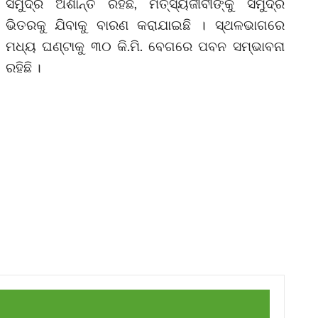
ସମୁଦ୍ର ଅଶାନ୍ତ ରହିଛି, ମତ୍ସ୍ୟଜୀବୀଙ୍କୁ ସମୁଦ୍ର
ଭିତରକୁ ଯିବାକୁ ବାରଣ କରାଯାଇଛି । ସ୍ଥଳଭାଗରେ
ମଧ୍ୟ ଘଣ୍ଟାକୁ ୩୦ କି.ମି. ବେଗରେ ପବନ ସମ୍ଭାବନା
ରହିଛି ।