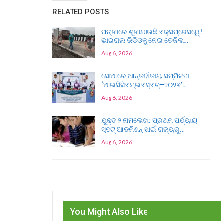
RELATED POSTS
ପଙ୍ଖାରେ ଶୁଖାଯାଉଛି ଏକ୍ସପ୍ରେସୱେ!
ଭାଇରାଲ ଭିଡିଓକୁ ନେଇ ତେଜିଲା…
Aug 6, 2026
ସୋଆରେ ଆନ୍ତର୍ଜାତୀୟ ସମ୍ମିଳନୀ
‘ଆଇସିସିଏମ୍‌ଇଏସ୍‌ଏଚ୍‌–୨୦୨୬’…
Aug 6, 2026
ଯୁକ୍ତ ୨ ନାମଲେଖା: ପ୍ରଥମ ପର୍ଯ୍ୟାୟ
ସ୍ପଟ୍ ଆଡମିଶନ୍ ପାଇଁ ରାଜ୍ୟରୁ…
Aug 6, 2026
You Might Also Like