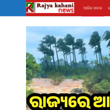
ଆଜିର ଖବର