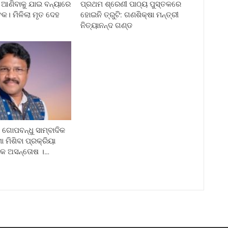
ଆଣିବାକୁ ଯାଇ ବନ୍ୟାରେ
ପ୍ରଥମ ଶ୍ରେଣୀ ପାଠ୍ୟ ପୁସ୍ତକରେ
କ। ମିଳିଲା ମୃତ ଦେହ
ହୋଇନି ତ୍ରୁଟି: ଗଣଶିକ୍ଷା ମନ୍ତ୍ରୀ
ନିତ୍ୟାନନ୍ଦ ଗଣ୍ଡ
ଗୋପବନ୍ଧୁ ସାମ୍ବାଦିକ
ା ମିଶିବା ପ୍ରକ୍ରିୟା
ଦିକ ଅସନ୍ତୋଷ ।…