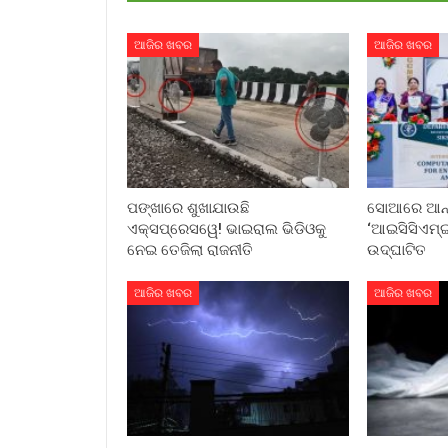
ଆଜିର ଖବର
ଆଜିର ଖବର
ପଙ୍ଖାରେ ଶୁଖାଯାଉଛି
ସୋଆରେ ଆନ୍ତର
ଏକ୍ସପ୍ରେସୱେ! ଭାଇରାଲ ଭିଡିଓକୁ
‘ଆଇସିସିଏମ୍‌ଇ
ନେଇ ତେଜିଲା ରାଜନୀତି
ଉଦ୍‌ଘାଟିତ
ଆଜିର ଖବର
ଆଜିର ଖବର