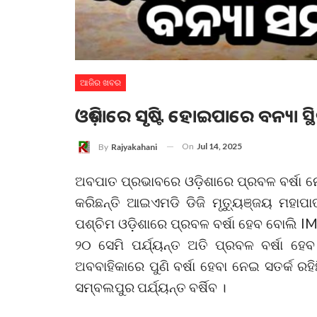
ଆଜିର ଖବର
ଓଡ଼ିଶାରେ ସୃଷ୍ଟି ହୋଇପାରେ ବନ୍ୟା 
On
Jul 14, 2025
By
Rajyakahani
ଅବପାତ ପ୍ରଭାବରେ ଓଡ଼ିଶାରେ ପ୍ରବଳ ବର୍ଷା ନେଇ 
କରିଛନ୍ତି ଆଇଏମଡି ଡିଜି ମୃତ୍ୟୁଞ୍ଜୟ ମହା
ପଶ୍ଚିମ ଓଡ଼ିଶାରେ ପ୍ରବଳ ବର୍ଷା ହେବ ବୋଲି IMD
୨୦ ସେମି ପର୍ଯ୍ୟନ୍ତ ଅତି ପ୍ରବଳ ବର୍ଷା ହେ
ଅବବାହିକାରେ ପୁଣି ବର୍ଷା ହେବା ନେଇ ସତର୍କ ର
ସମ୍ବଲପୁର ପର୍ଯ୍ୟନ୍ତ ବର୍ଷିବ ।