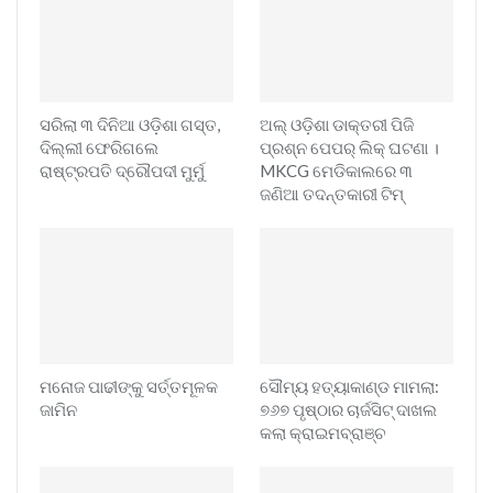
ସରିଲା ୩ ଦିନିଆ ଓଡ଼ିଶା ଗସ୍ତ,
ଅଲ୍ ଓଡ଼ିଶା ଡାକ୍ତରୀ ପିଜି
ଦିଲ୍ଲୀ ଫେରିଗଲେ
ପ୍ରଶ୍ନ ପେପର୍ ଲିକ୍ ଘଟଣା ।
ରାଷ୍ଟ୍ରପତି ଦ୍ରୌପଦୀ ମୁର୍ମୁ
MKCG ମେଡିକାଲରେ ୩
ଜଣିଆ ତଦନ୍ତକାରୀ ଟିମ୍
ମନୋଜ ପାଢୀଙ୍କୁ ସର୍ତ୍ତମୂଳକ
ସୌମ୍ୟ ହତ୍ୟାକାଣ୍ଡ ମାମଲା:
ଜାମିନ
୭୬୭ ପୃଷ୍ଠାର ଚାର୍ଜସିଟ୍ ଦାଖଲ
କଲା କ୍ରାଇମବ୍ରାଞ୍ଚ