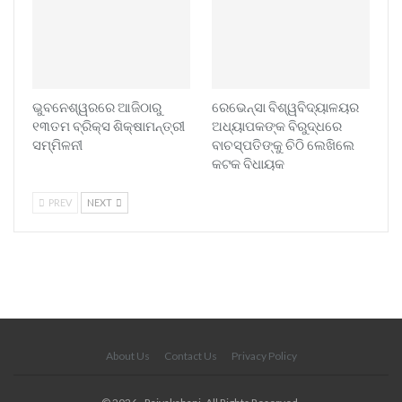
ଭୁବନେଶ୍ୱରରେ ଆଜିଠାରୁ
ରେଭେନ୍ସା ବିଶ୍ୱବିଦ୍ୟାଳୟର
୧୩ତମ ବ୍ରିକ୍ସ ଶିକ୍ଷାମନ୍ତ୍ରୀ
ଅଧ୍ୟାପକଙ୍କ ବିରୁଦ୍ଧରେ
ସମ୍ମିଳନୀ
ବାଚସ୍ପତିଙ୍କୁ ଚିଠି ଲେଖିଲେ
କଟକ ବିଧାୟକ
PREV
NEXT
About Us
Contact Us
Privacy Policy