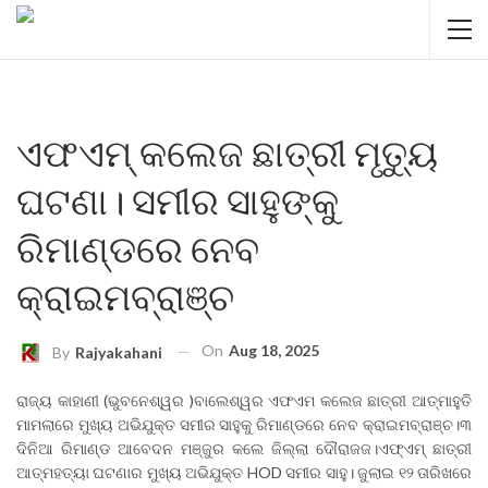
ଏଫଏମ୍ କଲେଜ ଛାତ୍ରୀ ମୃତ୍ୟୁ
ଘଟଣା। ସମୀର ସାହୁଙ୍କୁ
ରିମାଣ୍ଡରେ ନେବ
କ୍ରାଇମବ୍ରାଞ୍ଚ
On
Aug 18, 2025
By
Rajyakahani
ରାଜ୍ୟ କାହାଣୀ (ଭୁବନେଶ୍ୱର )ବାଲେଶ୍ୱର ଏଫଏମ କଲେଜ ଛାତ୍ରୀ ଆତ୍ମାହୁତି
ମାମଲାରେ ମୁଖ୍ୟ ଅଭିଯୁକ୍ତ ସମୀର ସାହୁକୁ ରିମାଣ୍ଡରେ ନେବ କ୍ରାଇମବ୍ରାଞ୍ଚ।୩
ଦିନିଆ ରିମାଣ୍ଡ ଆବେଦନ ମଞ୍ଜୁର କଲେ ଜିଲ୍ଲା ଦୌରାଜଜ।ଏଫ୍‌ଏମ୍‌ ଛାତ୍ରୀ
ଆତ୍ମହତ୍ୟା ଘଟଣାର ମୁଖ୍ୟ ଅଭିଯୁକ୍ତ HOD ସମୀର ସାହୁ। ଜୁଲାଇ ୧୨ ତାରିଖରେ