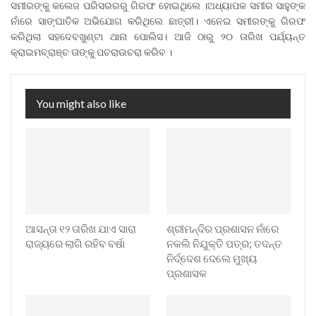
ସମୀରଙ୍କୁ କଲେଜ ପରିସରରରୁ ଗିରଫ ହୋଇଥିଲେ ।ଅଧ୍ୟାପକ ସମୀର ସାହୁଙ୍କ
ନାଁରେ ସାଙ୍ଘାତିକ ଅଭିଯୋଗ କରିଥିଲେ ଛାତ୍ରୀ। ଏନେଇ ସମୀରଙ୍କୁ ଗିରଫ
କରିଥିଲା ସହଦେବଖୁଣ୍ଟା ଥାନା ପୋଲିସ। ଆଜି ଠାରୁ ୨୦ ତାରିଖ ପର୍ଯ୍ୟନ୍ତ
କ୍ରାଇମବ୍ରାଞ୍ଚ ତାଙ୍କୁ ପଚରାଉଚରା କରିବ ।
You might also like
ଆସନ୍ତା ୧୨ ତାରିଖ ଯାଏ ସାରା
ଶ୍ରୀମନ୍ଦିର ପ୍ରଶାସନ ନାଁରେ
ରାଜ୍ୟରେ ଲାଗି ରହିବ ବର୍ଷା
ନକଲି ନିଯୁକ୍ତି ପତ୍ର; ତଦନ୍ତ
ନିର୍ଦ୍ଦେଶ ଦେଲେ ମୁଖ୍ୟ
ପ୍ରଶାସକ