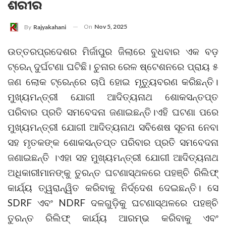
ଶରୀର
On
Nov 5, 2025
By
Rajyakahani
ଉତ୍ତରପ୍ରଦେଶର ମିର୍ଜାପୁର ଜିଲାରେ ବୁଧବାର ଏକ ବଡ଼
ଟ୍ରେନ୍‌ ଦୁର୍ଘଟଣା ଘଟିଛି। ଚୁନାର ରେଳ ଷ୍ଟେଶନରେ ପ୍ରାୟ ୫
ଜଣ ଲୋକ ଟ୍ରେନ୍‌ରେ ଚାପି ହୋଇ ମୃତ୍ୟୁବରଣ କରିଛନ୍ତି।
ମୁଖ୍ୟମନ୍ତ୍ରୀ ଯୋଗୀ ଆଦିତ୍ୟନାଥ ଶୋକସନ୍ତପ୍ତ
ପରିବାର ପ୍ରତି ସମବେଦନା ଜଣାଇଛନ୍ତି।ଏହି ଘଟଣା ପରେ
ମୁଖ୍ୟମନ୍ତ୍ରୀ ଯୋଗୀ ଆଦିତ୍ୟନାଥ ସବିଶେଷ ସୂଚନା ନେବା
ସହ ମୃତକଙ୍କ ଶୋକସନ୍ତପ୍ତ ପରିବାର ପ୍ରତି ସମବେଦନା
ଜଣାଇଛନ୍ତି ।ଏହା ସହ ମୁଖ୍ୟମନ୍ତ୍ରୀ ଯୋଗୀ ଆଦିତ୍ୟନାଥ
ଅଧିକାରୀମାନଙ୍କୁ ତୁରନ୍ତ ଘଟଣାସ୍ଥଳରେ ପହଞ୍ଚି ରିଲିଫ୍
କାର୍ଯ୍ୟ ତ୍ୱରାନ୍ୱିତ କରିବାକୁ ନିର୍ଦ୍ଦେଶ ଦେଇଛନ୍ତି। ସେ
SDRF ଏବଂ NDRF ଦଳଗୁଡ଼ିକୁ ଘଟଣାସ୍ଥଳରେ ପହଞ୍ଚି
ତୁରନ୍ତ ରିଲିଫ୍ କାର୍ଯ୍ୟ ଆରମ୍ଭ କରିବାକୁ ଏବଂ