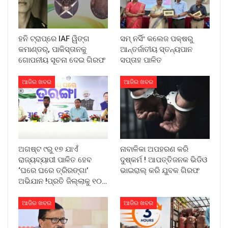
ହନି ଟ୍ରାପ୍‌ରେ IAF ୱିଙ୍ଗ
ସମ୍ ନର୍ସିଂ କଲେଜ ପକ୍ଷରୁ
କମାଣ୍ଡର୍, ପାକିସ୍ତାନକୁ
ଆନ୍ତର୍ଜାତୀୟ ସ୍ତନ୍ୟପାନ
ଗୋପନୀୟ ସୂଚନା ଦେଇ ଗିରଫ
ସପ୍ତାହ ପାଳିତ
ଆଜିର ଖବର
ଆଜିର ଖବର
ଅଗଷ୍ଟ ୯ରୁ ୧୭ ଯାଏଁ
ନାବାଳିକା ଅପହରଣ କରି
ରାଜ୍ୟବ୍ୟାପୀ ପାଳିତ ହେବ
ଦୁଷ୍କର୍ମ ! ଆପତ୍ତିଜନକ ଭିଡିଓ
‘ଘରେ ଘରେ ତ୍ରିରଙ୍ଗା’
ଭାଇରାଲ୍ କରି ଯୁବକ ଗିରଫ
ଅଭିଯାନ !ପ୍ରତି ଜିଲ୍ଲାକୁ ୧୦…
ଆଜିର ଖବର
ଆଜିର ଖବର