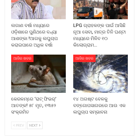
ଲଗାଣ ବର୍ଷା ମଧ୍ୟରେ
LPG ଗ୍ରାହକଙ୍କ ପାଇଁ ଆସିଛି
ଓଡ଼ିଶାରେ ପୁଣିଥରେ ବନ୍ୟା
ନୂଆ ସେବା, ମାତ୍ର ତିନି ଘଣ୍ଟା
ଆଶଙ୍କା !ଆଗକୁ ଲଘୁଚାପ
ମଧ୍ୟରେ ମିଳିବ ୧୦
କରାଇପାରେ ଅଧିକ ବର୍ଷା
କିଲୋଗ୍ରାମ…
ଆଜିର ଖବର
ଆଜିର ଖବର
କେରଳମ୍‌ରେ ‘ରାଟ୍ ଫିଭର୍’
୧୪ ଅଗଷ୍ଟ ବେଳକୁ
ଆତଙ୍କ! ୫୮ ମୃତ, ୧୩୫୨
ବଙ୍ଗୋପସାଗରରେ ଆଉ ଏକ
ସଂକ୍ରମିତ
ଲଘୁଚାପ ସମ୍ଭାବନା
PREV
NEXT