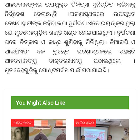
ଆହତମାନଙ୍କର ଉପଯୁକ୍ତ ଚିକିତ୍ସା ସୁନିଶ୍ଚିତ କରିବାକୁ
ନିର୍ଦ୍ଦେଶ ଦେଇଛନ୍ତି ।ଘଟଣାସ୍ଥଳରେ ଉପସ୍ଥିତ
ଦେଖଣାହାରୀଙ୍କ କହିବା କଥା ଦୁର୍ଘଟଣା ଏତେ ଭୟଙ୍କର ଥିଲା
ଯେ ମୃତଦେହଗୁଡ଼ିକ ଖଣ୍ଡ ଖଣ୍ଡ ହୋଇଯାଇଥିଲା। ଦୁର୍ଘଟଣା
ପରେ ଚିତ୍କାର ଓ କାନ୍ଦ ଶୁଣିବାକୁ ମିଳିଥିଲା। ଜିଆରପି ଓ
ଆରପିଏଫ ଦଳ ତୁରନ୍ତ ଘଟଣାସ୍ଥଳରେ ପହଞ୍ଚି
ଆହତମାନଙ୍କୁ ଡାକ୍ତରଖାନାକୁ ପଠାଇଥିଲେ ।
ମୃତଦେହଗୁଡ଼ିକୁ ପୋଷ୍ଟମର୍ଟମ ପାଇଁ ପଠାଯାଇଛି।
You Might Also Like
ଆଜିର ଖବର
ଆଜିର ଖବର