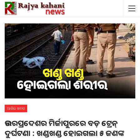
ଆଜିର ଖବର
ଉତ୍ତରପ୍ରଦେଶର ମିର୍ଜାପୁରରେ ବଡ଼ ଟ୍ରେନ୍
ଦୁର୍ଘଟଣା : ଖଣ୍ଡଖଣ୍ଡ ହୋଇଗଲା ୫ ଜଣଙ୍କ