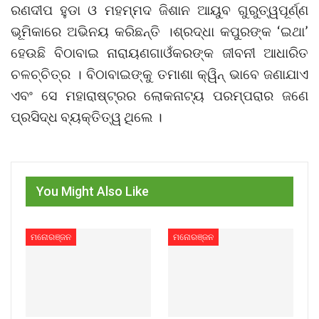
ରଣଦୀପ ହୁଡା ଓ ମହମ୍ମଦ ଜିଶାନ ଆୟୁବ ଗୁରୁତ୍ୱପୂର୍ଣ୍ଣ
ଭୂମିକାରେ ଅଭିନୟ କରିଛନ୍ତି ।ଶ୍ରଦ୍ଧା କପୁରଙ୍କ ‘ଇଥା’
ହେଉଛି ବିଠାବାଇ ନାରାୟଣଗାଓଁକରଙ୍କ ଜୀବନୀ ଆଧାରିତ
ଚଳଚ୍ଚିତ୍ର । ବିଠାବାଇଙ୍କୁ ତମାଶା କ୍ୱିନ୍ ଭାବେ ଜଣାଯାଏ
ଏବଂ ସେ ମହାରାଷ୍ଟ୍ରର ଲୋକନାଟ୍ୟ ପରମ୍ପରାର ଜଣେ
ପ୍ରସିଦ୍ଧ ବ୍ୟକ୍ତିତ୍ୱ ଥିଲେ ।
You Might Also Like
ମନୋରଞ୍ଜନ
ମନୋରଞ୍ଜନ