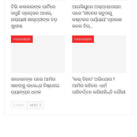
ଟିଭି କଳାକାରଙ୍କ ପାର୍ଟିରେ
ଆଇସିୟୁରେ ଅସ୍ତ୍ରୋପଚାର
ଜମୁଛି ଡ୍ରଗ୍ସର ଆସର,
ପରେ ‘ଜୀବନର ସବୁଠାରୁ
ନାରାୟଣୀ ଶାସ୍ତ୍ରୀଙ୍କ ବଡ଼
କଷ୍ଟକର ପର୍ଯ୍ୟାୟ’ ପ୍ରକାଶ
ଖୁଲାସା
କଲେ ବିଗ୍‌…
ମନୋରଞ୍ଜନ
ମନୋରଞ୍ଜନ
ସଲମାନଙ୍କ ପରେ ଆମିର
‘ଲଭ୍ ଜିହାଦ’ ଅଭିଯୋଗ !
ଖାନଙ୍କୁ ଲରେନ୍ସ ବିଷ୍ନୋଇ
ଆମିର କହିଲେ -ଧର୍ମ
ଗ୍ୟାଙ୍ଗ୍‌ର ଧମକ
ପରିବର୍ତ୍ତନ କରିନାହାଁନ୍ତି ଗୌରୀ
PREV
NEXT