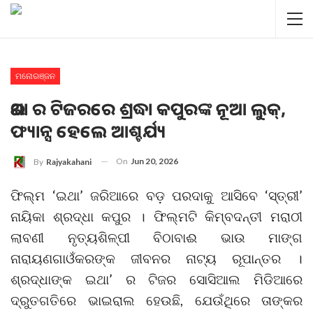
ମନୋରଞ୍ଜନ
ଇଥା ର ଟିଜରରେ ଶ୍ରଦ୍ଧା କପୁରଙ୍କ ନୂଆ ଲୁକ୍,
ଫ୍ୟାନ୍ସ ହେଲେ ଆଶ୍ଚର୍ଯ୍ୟ
On
Jun 20, 2026
By
Rajyakahani
ଫିଲ୍ମ ‘ଇଥା’ ଜରିଆରେ ବଡ଼ ପରଦାକୁ ଆସିବେ ‘ସ୍ତ୍ରୀ’
ନାୟିକା ଶ୍ରଦ୍ଧା କପୁର । ଫିଲ୍ମଟି କିମ୍ବଦନ୍ତୀ ମରାଠୀ
ଲାବଣୀ ନୃତ୍ୟଶିଳ୍ପୀ ବିଠାବାଈ ଭାଉ ମାଙ୍ଗ
ନାରାୟଣଗାଓଁକରଙ୍କ ଜୀବନର ନାଟ୍ୟ ରୂପାନ୍ତର ।
ଶ୍ରଦ୍ଧାଙ୍କ ଇଥା’ ର ଟିଜର ସୋସିଆଲ ମିଡିଆରେ
ଦ୍ରୁତଗତିରେ ଭାଇରାଲ ହେଉଛି, ଯେଉଁଥିରେ ତାଙ୍କର