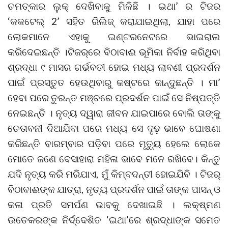
ଚମତ୍କାର ଲୁକ୍ ଦେଖିବାକୁ ମିଳିଛି । ଇଥା’ ର ଟିଜର
‘କକଟେଲ୍ 2’ ସହିତ ରିଲିଜ୍ କରାଯାଇଥିଲା, ଯାହା ପରେ
ଲୋକମାନେ ଏହାକୁ ଇଣ୍ଟରନେଟରେ ଭାଇରାଲ
କରିଦେଇଛନ୍ତି ।ଟିଜର୍‌ରେ ବିଠାବାଈ ଭୂମିକା ନିର୍ବାହ କରିଥିବା
ଶ୍ରଦ୍ଧା ୯ ମାସର ଗର୍ଭବତୀ ହୋଇ ମଧ୍ୟ ଲାବଣୀ ପ୍ରଦର୍ଶନ
ପାଇଁ ପ୍ରସ୍ତୁତ ହେଉଥିବାରୁ କଷ୍ଟରେ କାନ୍ଦୁଛନ୍ତି । ମା’
ହେବା ପରେ ତୁରନ୍ତ ମଞ୍ଚରେ ପ୍ରଦର୍ଶନ ପାଇଁ ସେ ନିଷ୍ପତ୍ତି
ନେଇଛନ୍ତି । ନୃତ୍ୟ ଦ୍ୱାରା ଜୀବନ ଯାଇପାରେ ବୋଲି ତାଙ୍କୁ
ଚେତାବନୀ ଦିଆଯିବା ପରେ ମଧ୍ୟ ସେ ଦୃଢ଼ ଭାବେ ଘୋଷଣା
କରିଛନ୍ତି ବାରମ୍ବାର ପଡ଼ିବା ପରେ ମୃତ୍ୟୁ ହେଲେ ଲୋକେ
ମୋତେ ଜଣେ ବେସାହାରା ମହିଳା ଭାବେ ମନେ ରଖିବେ। କିନ୍ତୁ
ଯଦି ନୃତ୍ୟ କରି ମରିଯାଏ, ମୁଁ କିମ୍ବଦନ୍ତୀ ହୋଇଯିବି । ଟିଜର୍‌
ବିଠାବାଈଙ୍କ ଯାତ୍ରା, ନୃତ୍ୟ ପ୍ରଦର୍ଶନ ପାଇଁ ତାଙ୍କ ପାସନ୍‌ ଓ
କଳା ପ୍ରତି ସମର୍ପଣ ଭାବକୁ ଦେଖାଇଛି । ଲକ୍ଷ୍ମଣ
ଉତେକରଙ୍କ ନିର୍ଦ୍ଦେଶିତ ‘ଇଥା’ରେ ଶ୍ରଦ୍ଧାଙ୍କ ସମେତ