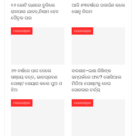
୧୬ କୋଟି ଋଣରେ ବୁଡିଲେ
ଆଜି ୫୩ବର୍ଷରେ ପଦାର୍ପଣ କଲେ
ରାଜପାଲ ଯାଦବ,ନିଲାମ ହେବ
ସୋନୁ ନିଗମ
ପୈତୃକ ଘର
ମନୋରଞ୍ଜନ
ମନୋରଞ୍ଜନ
୬୭ ବର୍ଷରେ ପାଦ ଦେଲେ
ବାଦଶାହ–ଇଶା ରିଖିଙ୍କ
ସଞ୍ଜୟ ଦତ୍ତ, ଭାବପ୍ରବଣ
ସମ୍ପର୍କରେ ଫାଟ? ସୋସିଆଲ
ପୋଷ୍ଟ ସେୟାର କଲେ ପୁଅ ଓ
ମିଡିଆ ପୋଷ୍ଟକୁ ନେଇ
ଝିଅ
ଜୋରଦାର ଚର୍ଚ୍ଚା
ମନୋରଞ୍ଜନ
ମନୋରଞ୍ଜନ