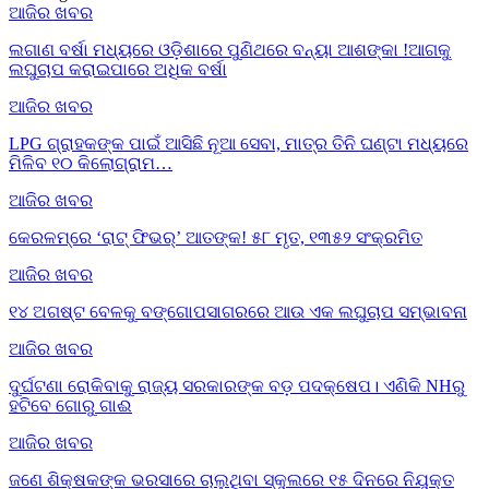
ଆଜିର ଖବର
ଲଗାଣ ବର୍ଷା ମଧ୍ୟରେ ଓଡ଼ିଶାରେ ପୁଣିଥରେ ବନ୍ୟା ଆଶଙ୍କା !ଆଗକୁ
ଲଘୁଚାପ କରାଇପାରେ ଅଧିକ ବର୍ଷା
ଆଜିର ଖବର
LPG ଗ୍ରାହକଙ୍କ ପାଇଁ ଆସିଛି ନୂଆ ସେବା, ମାତ୍ର ତିନି ଘଣ୍ଟା ମଧ୍ୟରେ
ମିଳିବ ୧୦ କିଲୋଗ୍ରାମ…
ଆଜିର ଖବର
କେରଳମ୍‌ରେ ‘ରାଟ୍ ଫିଭର୍’ ଆତଙ୍କ! ୫୮ ମୃତ, ୧୩୫୨ ସଂକ୍ରମିତ
ଆଜିର ଖବର
୧୪ ଅଗଷ୍ଟ ବେଳକୁ ବଙ୍ଗୋପସାଗରରେ ଆଉ ଏକ ଲଘୁଚାପ ସମ୍ଭାବନା
ଆଜିର ଖବର
ଦୁର୍ଘଟଣା ରୋକିବାକୁ ରାଜ୍ୟ ସରକାରଙ୍କ ବଡ଼ ପଦକ୍ଷେପ। ଏଣିକି NHରୁ
ହଟିବେ ଗୋରୁ ଗାଈ
ଆଜିର ଖବର
ଜଣେ ଶିକ୍ଷକଙ୍କ ଭରସାରେ ଚାଲୁଥିବା ସ୍କୁଲରେ ୧୫ ଦିନରେ ନିଯୁକ୍ତ