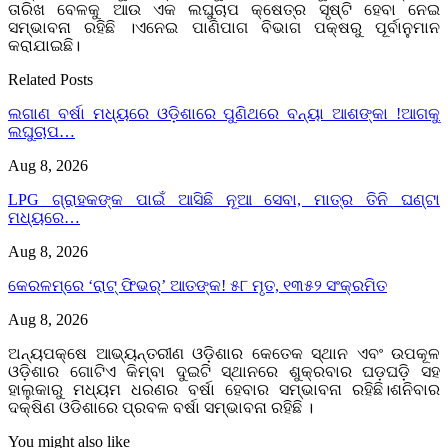
ତାରିଖ ବେଳକୁ ଆଉ ଏକ ଲଘୁଚାପ କ୍ଷେତ୍ର ସୃଷ୍ଟି ହେବା ନେଇ
ସମ୍ଭାବନା ରହିଛି ।ଏନେଇ ପାଣିପାଗ ବିଭାଗ ପକ୍ଷରୁ ପୂର୍ବାନୁମାନ
କରାଯାଇଛି।
Related Posts
ଲଗାଣ ବର୍ଷା ମଧ୍ୟରେ ଓଡ଼ିଶାରେ ପୁଣିଥରେ ବନ୍ୟା ଆଶଙ୍କା !ଆଗକୁ
ଲଘୁଚାପ…
Aug 8, 2026
LPG ଗ୍ରାହକଙ୍କ ପାଇଁ ଆସିଛି ନୂଆ ସେବା, ମାତ୍ର ତିନି ଘଣ୍ଟା
ମଧ୍ୟରେ…
Aug 8, 2026
କେରଳମ୍‌ରେ ‘ରାଟ୍ ଫିଭର୍’ ଆତଙ୍କ! ୫୮ ମୃତ, ୧୩୫୨ ସଂକ୍ରମିତ
Aug 8, 2026
ଅନ୍ୟପକ୍ଷେ ଆଭ୍ୟନ୍ତରୀଣ ଓଡ଼ିଶାର କେତେକ ସ୍ଥାନ ଏବଂ ଉପକୂଳ
ଓଡ଼ିଶାର ଗୋଟିଏ କିମ୍ବା ଦୁଇଟି ସ୍ଥାନରେ ଶୁକ୍ରବାର ଘଡ଼ଘଡ଼ି ସହ
ହାଲୁକାରୁ ମଧ୍ୟମ ଧରଣର ବର୍ଷା ହେବାର ସମ୍ଭାବନା ରହିଛି।ଶନିବାର
ଦକ୍ଷିଣ ଓଡିଶାରେ ପ୍ରବଳ ବର୍ଷା ସମ୍ଭାବନା ରହିଛି ।
You might also like