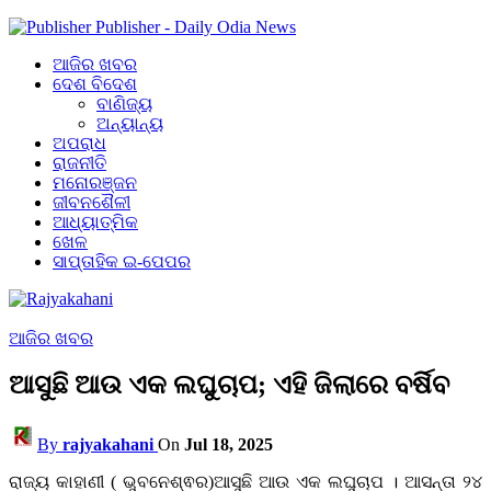
Publisher - Daily Odia News
ଆଜିର ଖବର
ଦେଶ ବିଦେଶ
ବାଣିଜ୍ୟ
ଅନ୍ୟାନ୍ୟ
ଅପରାଧ
ରାଜନୀତି
ମନୋରଞ୍ଜନ
ଜୀବନଶୈଳୀ
ଆଧ୍ୟାତ୍ମିକ
ଖେଳ
ସାପ୍ତାହିକ ଇ-ପେପର
ଆଜିର ଖବର
ଆସୁଛି ଆଉ ଏକ ଲଘୁଚାପ; ଏହି ଜିଲାରେ ବର୍ଷିବ
By
rajyakahani
On
Jul 18, 2025
ରାଜ୍ୟ କାହାଣୀ ( ଭୁବନେଶ୍ଵର)ଆସୁଛି ଆଉ ଏକ ଲଘୁଚାପ । ଆସନ୍ତା ୨୪