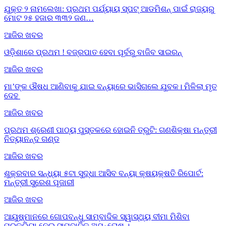
ଯୁକ୍ତ ୨ ନାମଲେଖା: ପ୍ରଥମ ପର୍ଯ୍ୟାୟ ସ୍ପଟ୍ ଆଡମିଶନ୍ ପାଇଁ ରାଜ୍ୟରୁ
ମୋଟ ୨୫ ହଜାର ୩୩୨ ଜଣ…
ଆଜିର ଖବର
ଓଡ଼ିଶାରେ ପ୍ରଥମ ! ବଜ୍ରପାତ ହେବା ପୂର୍ବରୁ ବାଜିବ ସାଇରନ୍
ଆଜିର ଖବର
ମା’ଙ୍କ ଔଷଧ ଆଣିବାକୁ ଯାଇ ବନ୍ୟାରେ ଭାସିଗଲେ ଯୁବକ। ମିଳିଲା ମୃତ
ଦେହ
ଆଜିର ଖବର
ପ୍ରଥମ ଶ୍ରେଣୀ ପାଠ୍ୟ ପୁସ୍ତକରେ ହୋଇନି ତ୍ରୁଟି: ଗଣଶିକ୍ଷା ମନ୍ତ୍ରୀ
ନିତ୍ୟାନନ୍ଦ ଗଣ୍ଡ
ଆଜିର ଖବର
ଶୁକ୍ରବାର ସନ୍ଧ୍ୟା ୫ଟା ସୁଦ୍ଧା ଆସିବ ବନ୍ୟା କ୍ଷୟକ୍ଷତି ରିପୋର୍ଟ:
ମନ୍ତ୍ରୀ ସୁରେଶ ପୂଜାରୀ
ଆଜିର ଖବର
ଆୟୁଷ୍ମାନରେ ଗୋପବନ୍ଧୁ ସାମ୍ବାଦିକ ସ୍ୱାସ୍ଥ୍ୟ ବୀମା ମିଶିବା
ପ୍ରକ୍ରିୟା ନେଇ ସାମ୍ବାଦିକ ଅସନ୍ତୋଷ ।…