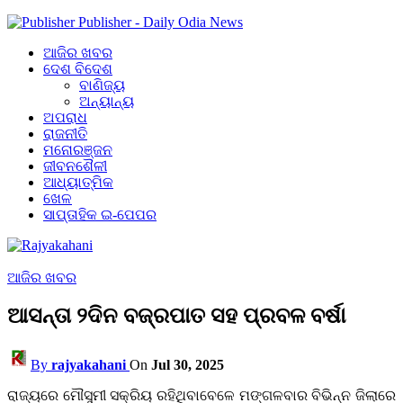
Publisher - Daily Odia News
ଆଜିର ଖବର
ଦେଶ ବିଦେଶ
ବାଣିଜ୍ୟ
ଅନ୍ୟାନ୍ୟ
ଅପରାଧ
ରାଜନୀତି
ମନୋରଞ୍ଜନ
ଜୀବନଶୈଳୀ
ଆଧ୍ୟାତ୍ମିକ
ଖେଳ
ସାପ୍ତାହିକ ଇ-ପେପର
ଆଜିର ଖବର
ଆସନ୍ତା ୨ଦିନ ବଜ୍ରପାତ ସହ ପ୍ରବଳ ବର୍ଷା
By
rajyakahani
On
Jul 30, 2025
ରାଜ୍ୟରେ ମୌସୁମୀ ସକ୍ରିୟ ରହିଥିବାବେଳେ ମଙ୍ଗଳବାର ବିଭିନ୍ନ ଜିଲାରେ