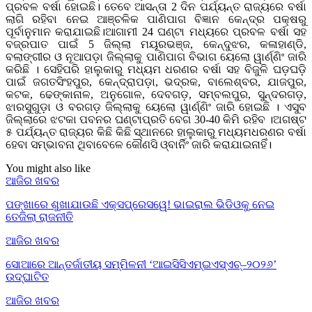
ପ୍ରବଳ ବର୍ଷା ହୋଇଛି। ତେବେ ଆସନ୍ତା 2 ଦିନ ପର୍ଯ୍ୟନ୍ତ ରାଜ୍ୟରେ ବର୍ଷା
ଲାଗି ରହିବା ନେଇ ଆଞ୍ଚଳିକ ପାଣିପାଗ ବିଜ୍ଞାନ କେନ୍ଦ୍ର ପକ୍ଷରୁ
ପୂର୍ବାନୁମାନ କରାଯାଇଛି।ଆଗାମୀ 24 ଘଣ୍ଟା ମଧ୍ୟରେ ପ୍ରବଳ ବର୍ଷା ସହ
ବଜ୍ରପାତ ପାଇଁ 5 ଜିଲ୍ଲା ମୟୂରଭଞ୍ଜ, କେନ୍ଦୁଝର, କଳାହାଣ୍ଡି,
ବଲାଙ୍ଗୀର ଓ ନୂଆପଡ଼ା ଜିଲ୍ଲାକୁ ପାଣିପାଗ ବିଭାଗ ୟେଲୋ ୱାର୍ଣ୍ଣିଂ ଜାରି
କରିଛି । ସେହିପରି ହାଲୁକାରୁ ମଧ୍ୟମ ଧରଣର ବର୍ଷା ସହ ବିଜୁଳି ଘଡ଼ଘଡ଼ି
ପାଇଁ ଜଗତସିଂହପୁର, କେନ୍ଦ୍ରାପଡ଼ା, ଭଦ୍ରକ, ବାଲେଶ୍ବର, ଯାଜପୁର,
କଟକ, ଢେଙ୍କାନାଳ, ଅନୁଗୋଳ, ଦେବଗଡ଼, ସମ୍ବଲପୁର, ସୁନ୍ଦରଗଡ଼,
ଝାରସୁଗୁଡ଼ା ଓ ବରଗଡ଼ ଜିଲ୍ଲାକୁ ୟେଲୋ ୱାର୍ଣ୍ଣିଂ ଜାରି ହୋଇଛି । ଏସୁବ
ଜିଲ୍ଲାରେ ଝଟକା ପବନର ଘଣ୍ଟାପ୍ରତି ବେଗ 30-40 କିମି ରହିବ ।ଅଗଷ୍ଟ
୫ ପର୍ଯ୍ୟନ୍ତ ରାଜ୍ୟର କିଛି କିଛି ସ୍ଥାନରେ ହାଲୁକାରୁ ମଧ୍ୟମଧରଣର ବର୍ଷା
ହେବା ସମ୍ଭାବନା ଥିବାବେଳେ କୌଣସି ଓ୍ବାର୍ନିଂ ଜାରି କରାଯାଇନାହିଁ।
You might also like
ଆଜିର ଖବର
ପଙ୍ଖାରେ ଶୁଖାଯାଉଛି ଏକ୍ସପ୍ରେସୱେ! ଭାଇରାଲ ଭିଡିଓକୁ ନେଇ
ତେଜିଲା ରାଜନୀତି
ଆଜିର ଖବର
ସୋଆରେ ଆନ୍ତର୍ଜାତୀୟ ସମ୍ମିଳନୀ ‘ଆଇସିସିଏମ୍‌ଇଏସ୍‌ଏଚ୍‌–୨୦୨୬’
ଉଦ୍‌ଘାଟିତ
ଆଜିର ଖବର