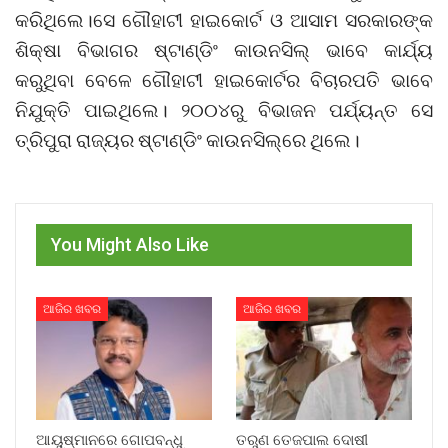
କରିଥିଲେ।ସେ ଗୌହାଟୀ ହାଇକୋର୍ଟ ଓ ଆସାମ ସରକାରଙ୍କ
ଶିକ୍ଷା ବିଭାଗର ଷ୍ଟାଣ୍ଡିଂ କାଉନସିଲ୍‌ ଭାବେ କାର୍ଯ୍ୟ
କରୁଥିବା ବେଳେ ଗୌହାଟୀ ହାଇକୋର୍ଟର ବିଚାରପତି ଭାବେ
ନିଯୁକ୍ତି ପାଇଥିଲେ। ୨୦୦୪ରୁ ବିଭାଜନ ପର୍ଯ୍ୟନ୍ତ ସେ
ତ୍ରିପୁରା ରାଜ୍ୟର ଷ୍ଟାଣ୍ଡିଂ କାଉନସିଲ୍‌ରେ ଥିଲେ।
You Might Also Like
ଆଜିର ଖବର
ଆଜିର ଖବର
ଆୟୁଷ୍ମାନରେ ଗୋପବନ୍ଧୁ
ତରୁଣ ତେଜପାଲ ଦୋଷୀ