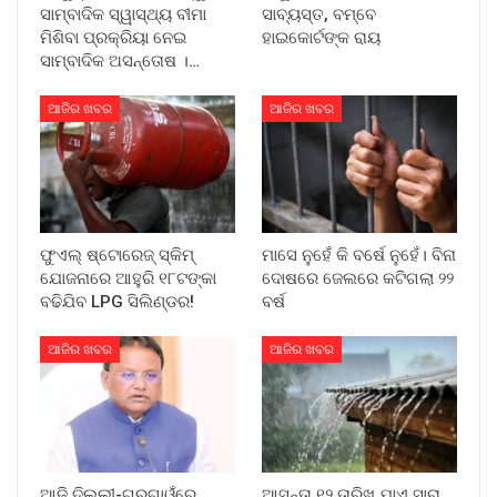
ସାମ୍ବାଦିକ ସ୍ୱାସ୍ଥ୍ୟ ବୀମା
ସାବ୍ୟସ୍ତ, ବମ୍ବେ
ମିଶିବା ପ୍ରକ୍ରିୟା ନେଇ
ହାଇକୋର୍ଟଙ୍କ ରାୟ
ସାମ୍ବାଦିକ ଅସନ୍ତୋଷ ।…
ଆଜିର ଖବର
ଆଜିର ଖବର
ଫୁଏଲ୍ ଷ୍ଟୋରେଜ୍ ସ୍କିମ୍
ମାସେ ନୁହେଁ କି ବର୍ଷେ ନୁହେଁ। ବିନା
ଯୋଜନାରେ ଆହୁରି ୧୮ଟଙ୍କା
ଦୋଷରେ ଜେଲରେ କଟିଗଲା ୨୨
ବଢିଯିବ LPG ସିଲିଣ୍ଡର!
ବର୍ଷ
ଆଜିର ଖବର
ଆଜିର ଖବର
ଆଜି ଦିଲ୍ଲୀ-ଗୁରୁଗାଓଁରେ
ଆସନ୍ତା ୧୨ ତାରିଖ ଯାଏ ସାରା