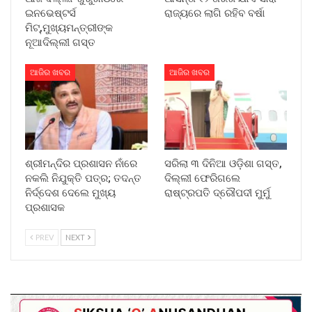
ଇନଭେଷ୍ଟର୍ସ
ରାଜ୍ୟରେ ଲାଗି ରହିବ ବର୍ଷା
ମିଟ୍,ମୁଖ୍ୟମନ୍ତ୍ରୀଙ୍କ
ନୂଆଦିଲ୍ଲୀ ଗସ୍ତ
ଆଜିର ଖବର
ଆଜିର ଖବର
ଶ୍ରୀମନ୍ଦିର ପ୍ରଶାସନ ନାଁରେ
ସରିଲା ୩ ଦିନିଆ ଓଡ଼ିଶା ଗସ୍ତ,
ନକଲି ନିଯୁକ୍ତି ପତ୍ର; ତଦନ୍ତ
ଦିଲ୍ଲୀ ଫେରିଗଲେ
ନିର୍ଦ୍ଦେଶ ଦେଲେ ମୁଖ୍ୟ
ରାଷ୍ଟ୍ରପତି ଦ୍ରୌପଦୀ ମୁର୍ମୁ
ପ୍ରଶାସକ
PREV
NEXT