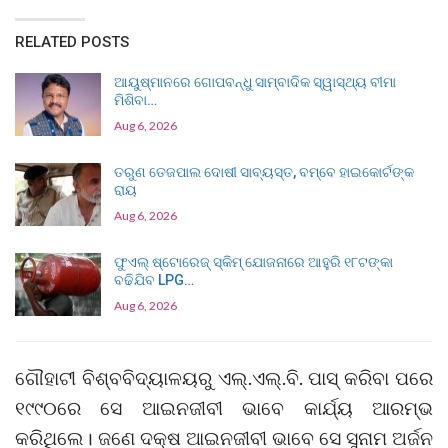
RELATED POSTS
ଆୟୁଷ୍ମାନରେ ଗୋପବନ୍ଧୁ ସାମ୍ବାଦିକ ସ୍ୱାସ୍ଥ୍ୟ ବୀମା
ମିଶିବା…
Aug 6, 2026
ତରୁଣ ତେଜପାଲ ଦୋଷୀ ସାବ୍ୟସ୍ତ, ବମ୍ବେ ହାଇକୋର୍ଟଙ୍କ
ରାୟ
Aug 6, 2026
ଫୁଏଲ୍ ଷ୍ଟୋରେଜ୍ ସ୍କିମ୍ ଯୋଜନାରେ ଆହୁରି ୧୮ଟଙ୍କା
ବଢିଯିବ LPG…
Aug 6, 2026
ଗୌହାଟୀ ବିଶ୍ବବିଦ୍ୟାଳୟରୁ ଏଲ୍‌.ଏଲ୍‌.ବି. ପାସ୍ କରିବା ପରେ
୧୯୯୦ରେ ସେ ଆଇନଜୀବୀ ଭାବେ ‌କାର୍ଯ୍ୟ ଆରମ୍ଭ
କରିଥିଲେ। ଜଣେ ଦକ୍ଷ ଆଇନଜୀବୀ ଭାବେ ସେ ସୁନାମ ଅର୍ଜନ