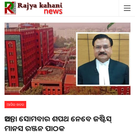
ଆଜିର ଖବର
ଆସନ୍ତା ସୋମବାର ଶପଥ ନେବେ ଜଷ୍ଟିସ୍‌
ମାନସ ରଞ୍ଜନ ପାଠକ