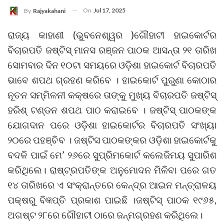
On
Jul 17, 2025
By
Rajyakahani
ରାଜ୍ୟ କାହାଣୀ (ଭୁବନେଶ୍ୱର )ଗୌହାଟୀ ହାଇକୋର୍ଟର
ବିଚାରପତି ଜଷ୍ଟିସ୍‌ ମାନସ ରଞ୍ଜନ ପାଠକ ଆସନ୍ତା ୨୧ ତାରିଖ
ସୋମବାର ଦିନ ୧୦ଟା ସମୟରେ ଓଡ଼ିଶା ହାଇକୋର୍ଟ ବିଚାରପତି
ଭାବେ ଶପଥ ଗ୍ରହଣ କରିବେ । ହାଇକୋର୍ଟ ପୁରୁଣା କୋଠାର
ନୂତନ ସମ୍ମିଳନୀ କକ୍ଷରେ ତାଙ୍କୁ ମୁଖ୍ୟ ବିଚାରପତି ଜଷ୍ଟିସ୍‌
ହରିଶ୍‌ ଟଣ୍ଡନ ଶପଥ ପାଠ କରାଇବେ । ଜଷ୍ଟିସ୍‌ ପାଠକଙ୍କ
ଯୋଗଦାନ ପରେ ଓଡ଼ିଶା ହାଇକୋର୍ଟର ବିଚାରପତି ସଂଖ୍ୟା
୨୦ରେ ପହଞ୍ଚିବ । ଜଷ୍ଟିସ ପାଠକଙ୍କର ଓଡ଼ିଶା ହାଇକୋର୍ଟକୁ
ବଦଳି ପାଇଁ ମେ’ ୨୬ରେ ସୁପ୍ରିମକୋର୍ଟ କଲେଜିମୟ ସୁପାରିଶ
କରିଥିଲେ। ରାଷ୍ଟ୍ରପତିଙ୍କ ଅନୁମୋଦନ ମିଳିବା ପରେ ଗତ
୧୪ ତାରିଖରେ ଏ ସଂକ୍ରାନ୍ତରେ କେନ୍ଦ୍ର ଆଇନ ମନ୍ତ୍ରାଳୟ
ପକ୍ଷରୁ ବିଜ୍ଞପ୍ତି ପ୍ରକାଶ ପାଇଛି ।ଜଷ୍ଟିସ୍‌ ପାଠକ ୧୯୬୫,
ଅଗଷ୍ଟ ୨୮ରେ ଗୌହାଟୀ ଠାରେ ଜନ୍ମଗ୍ରହଣ କରିଥିଲେ।