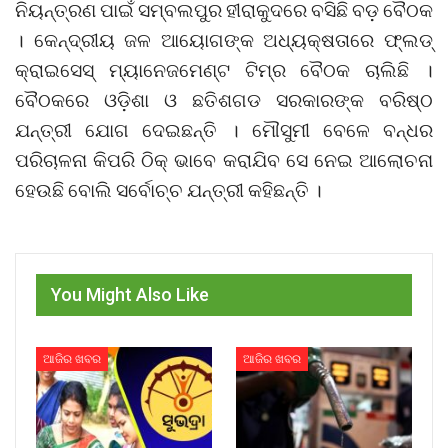
ନିୟନ୍ତ୍ରଣ ପାଇଁ ସମ୍ବଲପୁର ହୀରାକୁଦରେ ବସିଛି ବଡ଼ ବୈଠକ
। କେନ୍ଦ୍ରୀୟ ଜଳ ଆୟୋଗଙ୍କ ଅଧ୍ୟକ୍ଷତାରେ ଫ୍ଲଡ୍
କ୍ରାଇସେସ୍ ମ୍ୟାନେଜମେଣ୍ଟ ଟିମ୍‌ର ବୈଠକ ଚାଲିଛି ।
ବୈଠକରେ ଓଡ଼ିଶା ଓ ଛତିଶଗଡ ସରକାରଙ୍କ ବରିଷ୍ଠ
ଯନ୍ତ୍ରୀ ଯୋଗ ଦେଇଛନ୍ତି । ମୌସୁମୀ ବେଳେ ବନ୍ଧର
ପରିଚାଳନା କିପରି ଠିକ୍ ଭାବେ କରାଯିବ ସେ ନେଇ ଆଲୋଚନା
ହେଉଛି ବୋଲି ସର୍ବୋଚ୍ଚ ଯନ୍ତ୍ରୀ କହିଛନ୍ତି ।
You Might Also Like
ଆଜିର ଖବର
ଆଜିର ଖବର