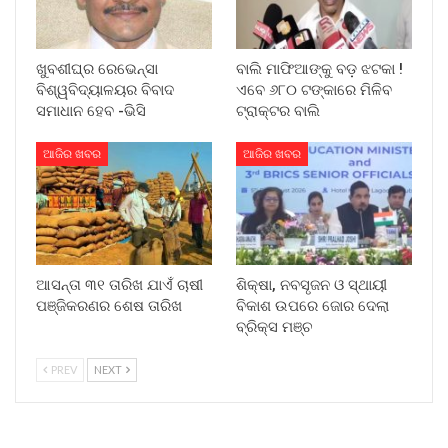
ଖୁବଶୀଘ୍ର ରେଭେନ୍ସା
ବାଲି ମାଫିଆଙ୍କୁ ବଡ଼ ଝଟକା !
ବିଶ୍ୱବିଦ୍ୟାଳୟର ବିବାଦ
ଏବେ ୬୮୦ ଟଙ୍କାରେ ମିଳିବ
ସମାଧାନ ହେବ -ଭିସି
ଟ୍ରାକ୍ଟର ବାଲି
ଆଜିର ଖବର
ଆଜିର ଖବର
ଆସନ୍ତା ୩୧ ତାରିଖ ଯାଏଁ ଚାଷୀ
ଶିକ୍ଷା, ନବସୃଜନ ଓ ସ୍ଥାୟୀ
ପଞ୍ଜିକରଣର ଶେଷ ତାରିଖ
ବିକାଶ ଉପରେ ଜୋର ଦେଲା
ବ୍ରିକ୍ସ ମଞ୍ଚ
PREV
NEXT