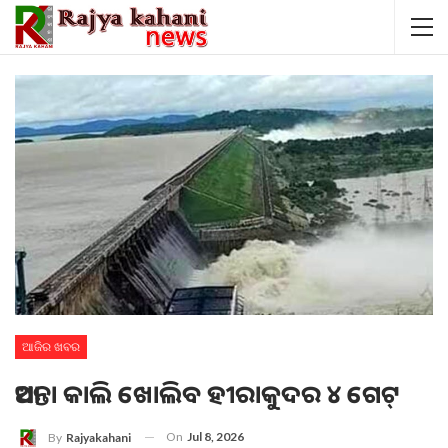
ଆଜିର ଖବର
ଆସନ୍ତା କାଲି ଖୋଲିବ ହୀରାକୁଦର ୪ ଗେଟ୍
On
Jul 8, 2026
By
Rajyakahani