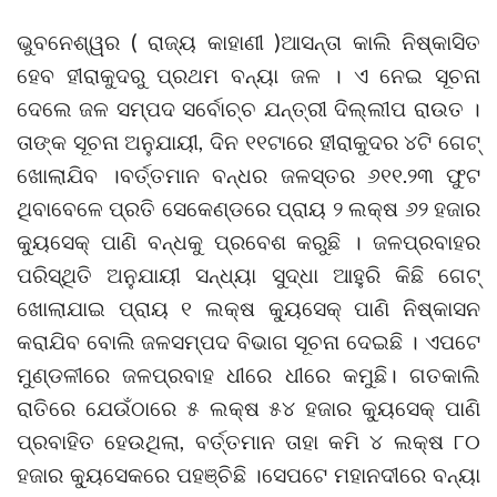
ଭୁବନେଶ୍ୱର ( ରାଜ୍ୟ କାହାଣୀ )ଆସନ୍ତା କାଲି ନିଷ୍କାସିତ
ହେବ ହୀରାକୁଦରୁ ପ୍ରଥମ ବନ୍ୟା ଜଳ । ଏ ନେଇ ସୂଚନା
ଦେଲେ ଜଳ ସମ୍ପଦ ସର୍ବୋଚ୍ଚ ଯନ୍ତ୍ରୀ ଦିଲ୍ଲୀପ ରାଉତ ।
ତାଙ୍କ ସୂଚନା ଅନୁଯାୟୀ, ଦିନ ୧୧ଟାରେ ହୀରାକୁଦର ୪ଟି ଗେଟ୍
ଖୋଲାଯିବ ।ବର୍ତ୍ତମାନ ବନ୍ଧର ଜଳସ୍ତର ୬୧୧.୨୩ ଫୁଟ
ଥିବାବେଳେ ପ୍ରତି ସେକେଣ୍ଡରେ ପ୍ରାୟ ୨ ଲକ୍ଷ ୬୨ ହଜାର
କ୍ୟୁସେକ୍ ପାଣି ବନ୍ଧକୁ ପ୍ରବେଶ କରୁଛି । ଜଳପ୍ରବାହର
ପରିସ୍ଥିତି ଅନୁଯାୟୀ ସନ୍ଧ୍ୟା ସୁଦ୍ଧା ଆହୁରି କିଛି ଗେଟ୍
ଖୋଲାଯାଇ ପ୍ରାୟ ୧ ଲକ୍ଷ କ୍ୟୁସେକ୍ ପାଣି ନିଷ୍କାସନ
କରାଯିବ ବୋଲି ଜଳସମ୍ପଦ ବିଭାଗ ସୂଚନା ଦେଇଛି । ଏପଟେ
ମୁଣ୍ଡଳୀରେ ଜଳପ୍ରବାହ ଧୀରେ ଧୀରେ କମୁଛି। ଗତକାଲି
ରାତିରେ ଯେଉଁଠାରେ ୫ ଲକ୍ଷ ୫୪ ହଜାର କ୍ୟୁସେକ୍ ପାଣି
ପ୍ରବାହିତ ହେଉଥିଲା, ବର୍ତ୍ତମାନ ତାହା କମି ୪ ଲକ୍ଷ ୮୦
ହଜାର କ୍ୟୁସେକରେ ପହଞ୍ଚିଛି ।ସେପଟେ ମହାନଦୀରେ ବନ୍ୟା