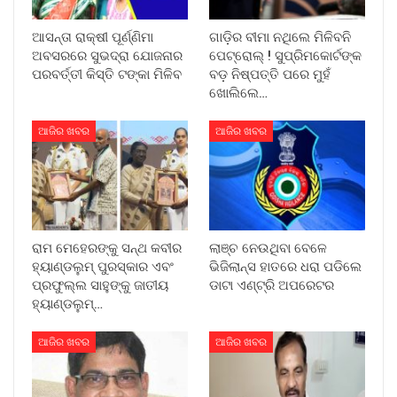
ଆସନ୍ତା ରାକ୍ଷୀ ପୂର୍ଣ୍ଣିମା
ଗାଡ଼ିର ବୀମା ନଥିଲେ ମିଳିବନି
ଅବସରରେ ସୁଭଦ୍ରା ଯୋଜନାର
ପେଟ୍ରୋଲ୍ ! ସୁପ୍ରିମକୋର୍ଟଙ୍କ
ପରବର୍ତ୍ତୀ କିସ୍ତି ଟଙ୍କା ମିଳିବ
ବଡ଼ ନିଷ୍ପତ୍ତି ପରେ ମୁହଁ
ଖୋଲିଲେ…
ଆଜିର ଖବର
ଆଜିର ଖବର
ରାମ ମେହେରଙ୍କୁ ସନ୍ଥ କବୀର
ଲାଞ୍ଚ ନେଉଥିବା ବେଳେ
ହ୍ୟାଣ୍ଡଲୁମ୍ ପୁରସ୍କାର ଏବଂ
ଭିଜିଲାନ୍ସ ହାତରେ ଧରା ପଡିଲେ
ପ୍ରଫୁଲ୍ଲ ସାହୁଙ୍କୁ ଜାତୀୟ
ଡାଟା ଏଣ୍ଟ୍ରି ଅପରେଟର
ହ୍ୟାଣ୍ଡଲୁମ୍…
ଆଜିର ଖବର
ଆଜିର ଖବର