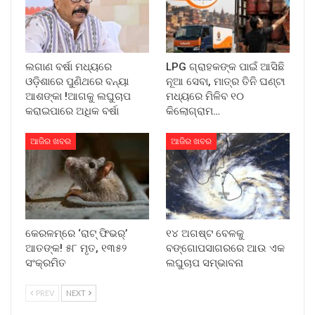
ଲଗାଣ ବର୍ଷା ମଧ୍ୟରେ
LPG ଗ୍ରାହକଙ୍କ ପାଇଁ ଆସିଛି
ଓଡ଼ିଶାରେ ପୁଣିଥରେ ବନ୍ୟା
ନୂଆ ସେବା, ମାତ୍ର ତିନି ଘଣ୍ଟା
ଆଶଙ୍କା !ଆଗକୁ ଲଘୁଚାପ
ମଧ୍ୟରେ ମିଳିବ ୧୦
କରାଇପାରେ ଅଧିକ ବର୍ଷା
କିଲୋଗ୍ରାମ…
ଆଜିର ଖବର
ଆଜିର ଖବର
କେରଳମ୍‌ରେ ‘ରାଟ୍ ଫିଭର୍’
୧୪ ଅଗଷ୍ଟ ବେଳକୁ
ଆତଙ୍କ! ୫୮ ମୃତ, ୧୩୫୨
ବଙ୍ଗୋପସାଗରରେ ଆଉ ଏକ
ସଂକ୍ରମିତ
ଲଘୁଚାପ ସମ୍ଭାବନା
PREV
NEXT