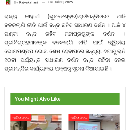
On
Jul 30, 2025
By
Rajyakahani
ରାଜ୍ୟ କାହାଣୀ (ଭୁବନେଶ୍ଵର)ଶ୍ରୀମନ୍ଦିରରେ ଆଜି
ବନକଲାଗି ନୀତି ପାଇଁ ବନ୍ଦ ରହିବ ସାଧାରଣ ଦର୍ଶନ । ଆଜି ୪
ଘଣ୍ଟା ବନ୍ଦ ରହିବ ମହାପ୍ରଭୁଙ୍କ ଦର୍ଶନ ।
ଶ୍ରୀବିଗ୍ରହମାନଙ୍କ ବନକଲାଗି ନୀତି ପାଇଁ ଦ୍ୱିତୀୟ
ଭୋଗମଣ୍ଡପ ଭୋଗ ଶେଷ ହେବାପରେ ସନ୍ଧ୍ୟା ୬ଟାରୁ ରାତି
୧୦ଟା ପର୍ଯ୍ୟନ୍ତ ସାଧାରଣ ଦର୍ଶନ ବନ୍ଦ ରହିବା ନେଇ
ଶ୍ରୀମନ୍ଦିର କାର୍ଯ୍ୟାଳୟ ପକ୍ଷରୁ ସୂଚନା ଦିଆଯାଇଛି ।
You Might Also Like
ଆଜିର ଖବର
ଆଜିର ଖବର