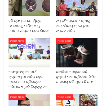
ହନି ଟ୍ରାପ୍‌ରେ IAF ୱିଙ୍ଗ
ସମ୍ ନର୍ସିଂ କଲେଜ ପକ୍ଷରୁ
କମାଣ୍ଡର୍, ପାକିସ୍ତାନକୁ
ଆନ୍ତର୍ଜାତୀୟ ସ୍ତନ୍ୟପାନ
ଗୋପନୀୟ ସୂଚନା ଦେଇ ଗିରଫ
ସପ୍ତାହ ପାଳିତ
ଆଜିର ଖବର
ଆଜିର ଖବର
ଅଗଷ୍ଟ ୯ରୁ ୧୭ ଯାଏଁ
ନାବାଳିକା ଅପହରଣ କରି
ରାଜ୍ୟବ୍ୟାପୀ ପାଳିତ ହେବ
ଦୁଷ୍କର୍ମ ! ଆପତ୍ତିଜନକ ଭିଡିଓ
‘ଘରେ ଘରେ ତ୍ରିରଙ୍ଗା’
ଭାଇରାଲ୍ କରି ଯୁବକ ଗିରଫ
ଅଭିଯାନ !ପ୍ରତି ଜିଲ୍ଲାକୁ ୧୦…
ଆଜିର ଖବର
ଆଜିର ଖବର