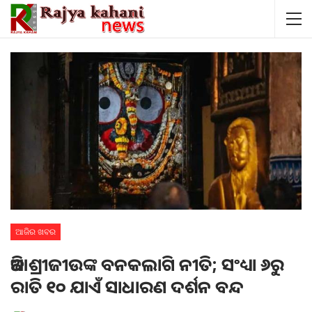
ଆଜିର ଖବର
ଆଜି ଶ୍ରୀଜୀଉଙ୍କ ବନକଲାଗି ନୀତି; ସଂଧ୍ୟା ୬ରୁ
ରାତି ୧୦ ଯାଏଁ ସାଧାରଣ ଦର୍ଶନ ବନ୍ଦ