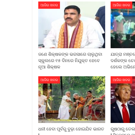
ଆଜିର ଖବର
ଆଜିର ଖବର
ଜଣେ ଶିକ୍ଷକଙ୍କ ଭରସାରେ ଚାଲୁଥିବା
ଯାତ୍ରା ମଞ୍ଚ
ସ୍କୁଲରେ ୧୫ ଦିନରେ ନିଯୁକ୍ତ ହେବେ
ଦର୍ଶକଙ୍କ ଚ
ନୂଆ ଶିକ୍ଷକ
ହେଲେ ଅଭିନେ
ଆଜିର ଖବର
ଆଜିର ଖବର
ଧନୀ ହେବା ପୂର୍ବରୁ ବୁଢ଼ା ହୋଇଯିବ ଭାରତ
ରୁଷଠାରୁ ତେଲ 