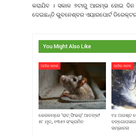
କରାଯିବ । ସକାଳ ୭ଟାରୁ ଆରମ୍ଭ ହୋଇ ଦିନ ତମ
ଦେଇଛନ୍ତି ଭୁବନେଶ୍ବର ଏୟାରପୋର୍ଟ ଡିରେକ୍ଟର
You Might Also Like
ଆଜିର ଖବର
ଆଜିର ଖବର
କେରଳମ୍‌ରେ ‘ରାଟ୍ ଫିଭର୍’ ଆତଙ୍କ!
୧୪ ଅଗଷ୍ଟ ବ
୫୮ ମୃତ, ୧୩୫୨ ସଂକ୍ରମିତ
ବଙ୍ଗୋପସାଗ
ସମ୍ଭାବନା