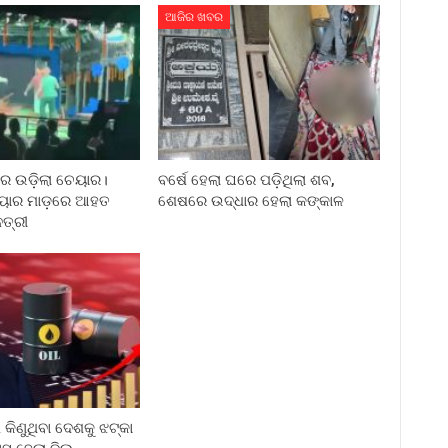
ଆଜିର ଖବର
ରେ ଉଡ଼ିଲା ଚେୟାର।
ବର୍ଷେ ହେଲା ଘରେ ପଡ଼ିଥିଲା ଶବ,
େୟାର ମାଡ଼ରେ ଆହତ
ଶେଷରେ ଉଦ୍ଧାର ହେଲା କଙ୍କାଳ
ତ୍ରୀ
କିଣୁଥିବା ଦେଶକୁ ଝଟ୍‌କା