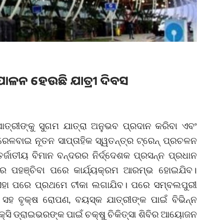
ପାଳନ ହେଉଛି ଯାତ୍ରୀ ଦିବସ
ଯାତ୍ରୀଙ୍କୁ ସୁଗମ ଯାତ୍ରା ଅନୁଭବ ପ୍ରଦାନ କରିବା ଏବଂ
ଇଁ ରେଳବାଇ ନୂତନ ସାପ୍ତାହିକ ସ୍ୱତନ୍ତ୍ର ଟ୍ରେନ୍ ପ୍ରଚଳନ
ର୍ଜାତୀୟ ବିମାନ ବନ୍ଦରର ନିର୍ଦ୍ଦେଶକ ପ୍ରସନ୍ନ ପ୍ରଧାନ
ରରେ ପହଞ୍ଚିବା ପରେ କାର୍ଯ୍ୟକ୍ରମ ଆରମ୍ଭ ହୋଇଯିବ।
ଏହା ପରେ ପ୍ରଥମେ ଟୀକା ଲଗାଯିବ। ପରେ ସମ୍ବଲପୁରୀ
 ସହ ବୃକ୍ଷ ରୋପଣ, ବୟସ୍କ ଯାତ୍ରୀଙ୍କ ପାଇଁ ବିଭିନ୍ନ
କ୍ସି ଡ୍ରାଇଭରଙ୍କ ପାଇଁ ଚକ୍ଷୁ ଚିକିତ୍ସା ଶିବିର ଆୟୋଜନ