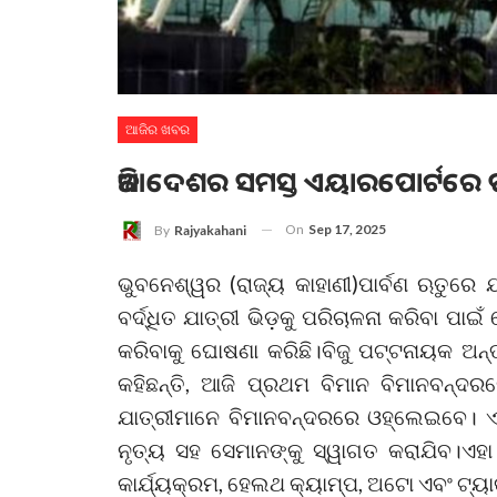
ଆଜିର ଖବର
ଆଜି ଦେଶର ସମସ୍ତ ଏୟାରପୋର୍ଟରେ 
On
Sep 17, 2025
By
Rajyakahani
ଭୁବନେଶ୍ୱର (ରାଜ୍ୟ କାହାଣୀ)ପାର୍ବଣ ଋତୁରେ 
ବର୍ଦ୍ଧିତ ଯାତ୍ରୀ ଭିଡ଼କୁ ପରିଚାଳନା କରିବା ପା
କରିବାକୁ ଘୋଷଣା କରିଛି।ବିଜୁ ପଟ୍ଟନାୟକ ଅନ୍ତ
କହିଛନ୍ତି, ଆଜି ପ୍ରଥମ ବିମାନ ବିମାନବନ୍ଦ
ଯାତ୍ରୀମାନେ ବିମାନବନ୍ଦରରେ ଓହ୍ଲେଇବେ। 
ନୃତ୍ୟ ସହ ସେମାନଙ୍କୁ ସ୍ୱାଗତ କରାଯିବ।ଏହା
କାର୍ଯ୍ୟକ୍ରମ, ହେଲଥ କ୍ୟାମ୍ପ, ଅଟୋ ଏବଂ ଟ୍ୟା