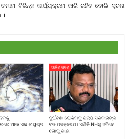
ାମ ବିଭିନ୍ନ କାର୍ଯ୍ୟକ୍ରମ ଜାରି ରହିବ ବୋଲି ସୂଚନା
 ।
ଆଜିର ଖବର
େଳକୁ
ଦୁର୍ଘଟଣା ରୋକିବାକୁ ରାଜ୍ୟ ସରକାରଙ୍କ
ରରେ ଆଉ ଏକ ଲଘୁଚାପ
ବଡ଼ ପଦକ୍ଷେପ। ଏଣିକି NHରୁ ହଟିବେ
ଗୋରୁ ଗାଈ