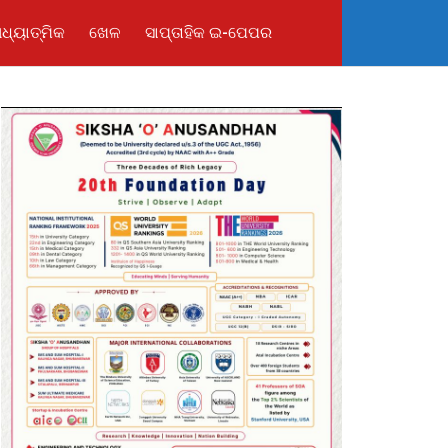
ଧ୍ୟାତ୍ମିକ
ଖେଳ
ସାପ୍ତାହିକ ଇ-ପେପର