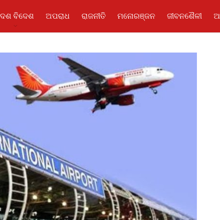
ଦେଶ ବିଦେଶ
ଅପରାଧ
ରାଜନୀତି
ମନୋରଞ୍ଜନ
ଜୀବନଶୈଳୀ
ଆ