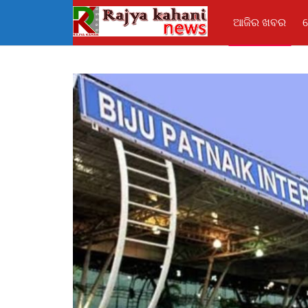
ଆଜିର ଖବର