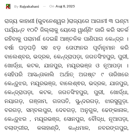
On
Aug 8, 2025
By
Rajyakahani
ରାଜ୍ୟ କାହାଣୀ (ଭୁବନେଶ୍ୱର )ରାଜ୍ୟରେ ଆଗାମୀ ୩ ଘଣ୍ଟା
ପର୍ଯ୍ୟନ୍ତ ୧୦ଟି ଜିଲ୍ଲାକୁ ୟେଲୋ ୱାର୍ଣ୍ଣିଂ ଜାରି କରି ସତର୍କ
ରହିବାକୁ ପରାମର୍ଶ ଦେଇଛି ଆଞ୍ଚଳିକ ପାଣିପାଗ କେନ୍ଦ୍ର ।
ବର୍ଷା ଘଡ଼ଘଡ଼ି ସହ ଝଡ଼ ତୋଫାନର ପୂର୍ବାନୁମାନ କରି
ବାଲେଶ୍ବର, ଭଦ୍ରକ, କେନ୍ଦ୍ରାପଡ଼ା, ଜଗତସିଂହପୁର, ପୁରୀ,
ଖୋର୍ଦ୍ଧା, କଟକ, ଯାଜପୁର, ମୟୂରଭଞ୍ଜ ଓ ନୂଆପଡ଼ା ।
ସେହିପରି ଆସନ୍ତାକାଲି ଅର୍ଥାତ୍ ଅଗଷ୍ଟ ୯ ତାରିଖରେ
କେନ୍ଦୁଝର, ମୟୂରଭଞ୍ଜ, ବାଲେଶ୍ଵର, ଭଦ୍ରକ, ଯାଜପୁର,
କେନ୍ଦ୍ରାପଡ଼ା, କଟକ, ଜଗତସିଂହପୁର, ପୁରୀ, ଖୋର୍ଦ୍ଧା,
ନୟାଗଡ଼, ଗଞ୍ଜାମ, ଗଜପତି, ସୁନ୍ଦରଗଡ଼, ଝାରସୁଗୁଡ଼ା.
ବରଗଡ଼, ସମ୍ବଲପୁର, ଦେବଗଡ଼, ଅନୁଗୁଳ, ଢେଙ୍କାନାଳ,
କେନ୍ଦୁଝର , ମୟୂରଭଞ୍ଜ, ସୋନପୁର, ବୌଦ୍ଧ, ନୂଆପଡ଼ା,
ବଲାଙ୍ଗୀର, କଳାହାଣ୍ଡି, କନ୍ଧମାଳ, ନବରଙ୍ଗପୁର,