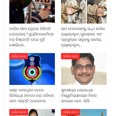
ଗାଡ଼ିର ବୀମା ନଥିଲେ ମିଳିବନି
ରାମ ମେହେରଙ୍କୁ ସନ୍ଥ କବୀର
ପେଟ୍ରୋଲ୍ ! ସୁପ୍ରିମକୋର୍ଟଙ୍କ
ହ୍ୟାଣ୍ଡଲୁମ୍ ପୁରସ୍କାର ଏବଂ
ବଡ଼ ନିଷ୍ପତ୍ତି ପରେ ମୁହଁ
ପ୍ରଫୁଲ୍ଲ ସାହୁଙ୍କୁ ଜାତୀୟ
ଖୋଲିଲେ…
ହ୍ୟାଣ୍ଡଲୁମ୍…
ଆଜିର ଖବର
ଆଜିର ଖବର
ଲାଞ୍ଚ ନେଉଥିବା ବେଳେ
ଖୁବଶୀଘ୍ର ରେଭେନ୍ସା
ଭିଜିଲାନ୍ସ ହାତରେ ଧରା ପଡିଲେ
ବିଶ୍ୱବିଦ୍ୟାଳୟର ବିବାଦ
ଡାଟା ଏଣ୍ଟ୍ରି ଅପରେଟର
ସମାଧାନ ହେବ -ଭିସି
ଆଜିର ଖବର
ଆଜିର ଖବର