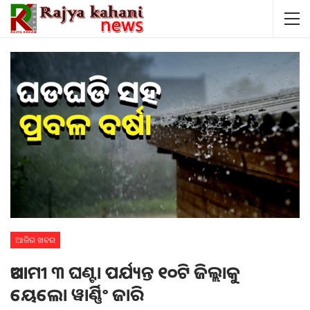
ଆଜିର ଖବର
ଆଗାମୀ ୩ ଘଣ୍ଟା ପର୍ଯ୍ୟନ୍ତ ୧୦ଟି ଜିଲ୍ଲାକୁ
ୟେଲୋ ୱାର୍ଣ୍ଣିଂ ଜାରି