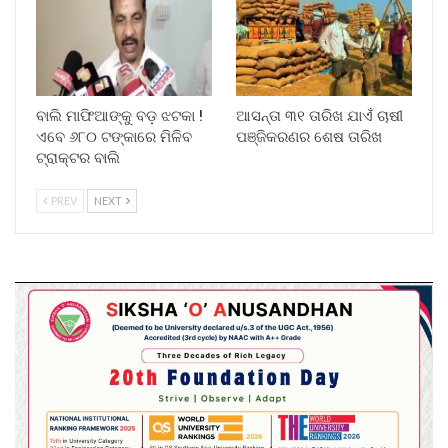
ବାଲି ମାଫିଆଙ୍କୁ ବଡ଼ ଝଟକା !
ଆସନ୍ତା ୩୧ ତାରିଖ ଯାଏଁ ଚାଷୀ
ଏବେ ୬୮୦ ଟଙ୍କାରେ ମିଳିବ
ପଞ୍ଜିକରଣର ଶେଷ ତାରିଖ
ଟ୍ରାକ୍ଟର ବାଲି
PREV
NEXT