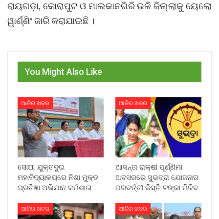
ରାୟଗଡ଼ା, କୋରାପୁଟ ଓ ମାଲକାନଗିରି ଭଳି ଜିଲ୍ଲାକୁ ୟେଲୋ
ୱାର୍ଣ୍ଣିଂ ଜାରି କରାଯାଇଛି ।
You Might Also Like
ଆଜିର ଖବର
ଆଜିର ଖବର
ସୋଆ ଯୁକ୍ତଦୁଇ
ଆସନ୍ତା ରାକ୍ଷୀ ପୂର୍ଣ୍ଣିମା
ମହାବିଦ୍ୟାଳୟରେ ନିଶା ମୁକ୍ତ
ଅବସରରେ ସୁଭଦ୍ରା ଯୋଜନାର
ପ୍ରତିଜ୍ଞା ଅଭିଯାନ କର୍ମଶାଳା
ପରବର୍ତ୍ତୀ କିସ୍ତି ଟଙ୍କା ମିଳିବ
ଆଜିର ଖବର
ଆଜିର ଖବର