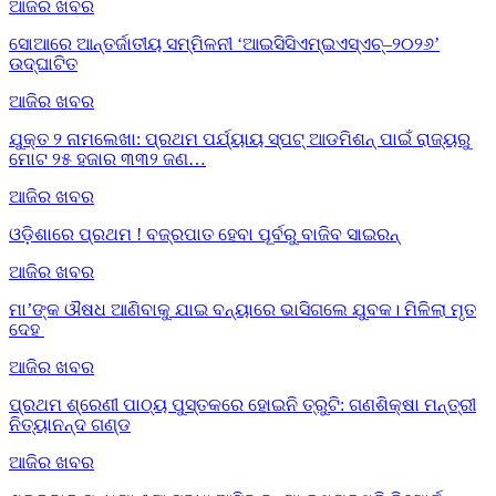
ଆଜିର ଖବର
ସୋଆରେ ଆନ୍ତର୍ଜାତୀୟ ସମ୍ମିଳନୀ ‘ଆଇସିସିଏମ୍‌ଇଏସ୍‌ଏଚ୍‌–୨୦୨୬’
ଉଦ୍‌ଘାଟିତ
ଆଜିର ଖବର
ଯୁକ୍ତ ୨ ନାମଲେଖା: ପ୍ରଥମ ପର୍ଯ୍ୟାୟ ସ୍ପଟ୍ ଆଡମିଶନ୍ ପାଇଁ ରାଜ୍ୟରୁ
ମୋଟ ୨୫ ହଜାର ୩୩୨ ଜଣ…
ଆଜିର ଖବର
ଓଡ଼ିଶାରେ ପ୍ରଥମ ! ବଜ୍ରପାତ ହେବା ପୂର୍ବରୁ ବାଜିବ ସାଇରନ୍
ଆଜିର ଖବର
ମା’ଙ୍କ ଔଷଧ ଆଣିବାକୁ ଯାଇ ବନ୍ୟାରେ ଭାସିଗଲେ ଯୁବକ। ମିଳିଲା ମୃତ
ଦେହ
ଆଜିର ଖବର
ପ୍ରଥମ ଶ୍ରେଣୀ ପାଠ୍ୟ ପୁସ୍ତକରେ ହୋଇନି ତ୍ରୁଟି: ଗଣଶିକ୍ଷା ମନ୍ତ୍ରୀ
ନିତ୍ୟାନନ୍ଦ ଗଣ୍ଡ
ଆଜିର ଖବର