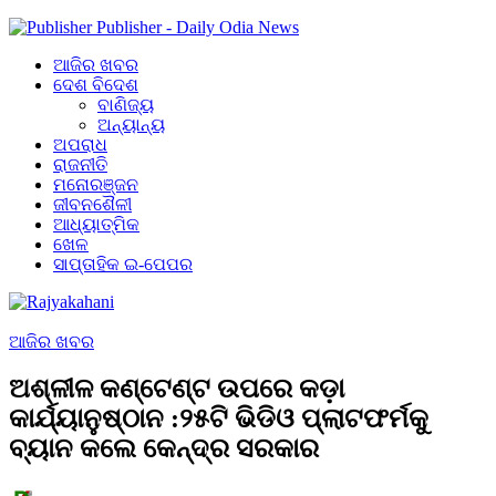
Publisher - Daily Odia News
ଆଜିର ଖବର
ଦେଶ ବିଦେଶ
ବାଣିଜ୍ୟ
ଅନ୍ୟାନ୍ୟ
ଅପରାଧ
ରାଜନୀତି
ମନୋରଞ୍ଜନ
ଜୀବନଶୈଳୀ
ଆଧ୍ୟାତ୍ମିକ
ଖେଳ
ସାପ୍ତାହିକ ଇ-ପେପର
ଆଜିର ଖବର
ଅଶ୍ଳୀଳ କଣ୍ଟେଣ୍ଟ ଉପରେ କଡ଼ା
କାର୍ଯ୍ୟାନୁଷ୍ଠାନ :୨୫ଟି ଭିଡିଓ ପ୍ଲାଟଫର୍ମକୁ
ବ୍ୟାନ କଲେ କେନ୍ଦ୍ର ସରକାର