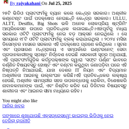
By
rajyakahani
On
Jul 25, 2025
୨୫ଟି ଭିଡିଓ ପ୍ଲାଟଫର୍ମକୁ ବ୍ୟାନ କଲେ କେନ୍ଦ୍ର ସରକାର। ଅଶ୍ଳୀଳ
କଣ୍ଟେଣ୍ଟ ପାଇଁ ପଦକ୍ଷେପ ନେଇଛନ୍ତି କେନ୍ଦ୍ର ସରକାର। ULLU,
ALTT, Desiflix, Big Shots ଭଳି ଅନେକ ଲୋକପ୍ରିୟ ଷ୍ଟ୍ରିମିଂ
ଆପ୍ଲିକେସନ ଉପରେ ପ୍ରତିବନ୍ଧକ ଲଗାଇଛନ୍ତି।ଏହାପୂର୍ବରୁ ମଧ୍ୟ
ସରକାର ଓଟିଟି ପ୍ଲାଟଫର୍ମକୁ ନେଇ ବଡ଼ ଆକ୍ସନ ନେଇଥିଲେ । ସେ
ସମୟରେ ୧୮ଟି ଓଟିଟି ପ୍ଲାଟଫର୍ମକୁ ବ୍ଲକ୍ କରାଯାଇଥିଲା । ୨୦୨୪ ମସିହା
ଡିସେମ୍ବର ମାସରେ ସରକାର ଏହି ପଦକ୍ଷେପ ଗ୍ରହଣ କରିଥିଲେ । ସୂଚନା
ଏବଂ ପ୍ରସାରଣ ମନ୍ତ୍ରାଳୟ ଏ ସମ୍ପର୍କରେ ଇଣ୍ଟରନେଟ୍ ସେବା
ପ୍ରଦାନକାରୀଙ୍କୁ ସ୍ପଷ୍ଟ ନିର୍ଦ୍ଦେଶ ଦେଇଛି ।ସରକାରୀ ସୂତ୍ର ଅନୁଯାୟୀ,
ଏହି ପ୍ଲାଟଫର୍ମଗୁଡ଼ିକ କର୍ତ୍ତୃପକ୍ଷଙ୍କ ଦ୍ୱାରା ‘ସଫ୍ଟ ପର୍ଣ୍ଣ’ ଭାବରେ
ବର୍ଣ୍ଣିତ ବିଷୟବସ୍ତୁ ହୋଷ୍ଟ ଏବଂ ବଣ୍ଟନ କରୁଥିବା ଜଣାପଡ଼ିବା ପରେ ଏହି
ନିଷ୍ପତ୍ତି ନିଆଯାଇଛି, ଯାହା ଦେଶର IT ନିୟମ ଏବଂ ବିଦ୍ୟମାନ
ଅଶ୍ଳୀଳତା ଆଇନକୁ ଉଲ୍ଲଂଘନ କରିଛି।ଏହି ପ୍ରତିବନ୍ଧକର ଲକ୍ଷ୍ୟ
ହେଉଛି, ଅଶ୍ଳୀଳ ସାମଗ୍ରୀର ସହଜ ଉପଲବ୍ଧତାକୁ ରୋକିବା, ବିଶେଷକରି
ନାବାଳକମାନଙ୍କ ପାଇଁ, ଏବଂ ନିଶ୍ଚିତ କରିବ ଯେ ଡିଜିଟାଲ ବିଷୟବସ୍ତୁ
ଶାଳୀନତା ଏବଂ ଆଇନର ସୀମା ମଧ୍ୟରେ ରହିବ।
You might also like
ଆଜିର ଖବର
ପଙ୍ଖାରେ ଶୁଖାଯାଉଛି ଏକ୍ସପ୍ରେସୱେ! ଭାଇରାଲ ଭିଡିଓକୁ ନେଇ
ତେଜିଲା ରାଜନୀତି