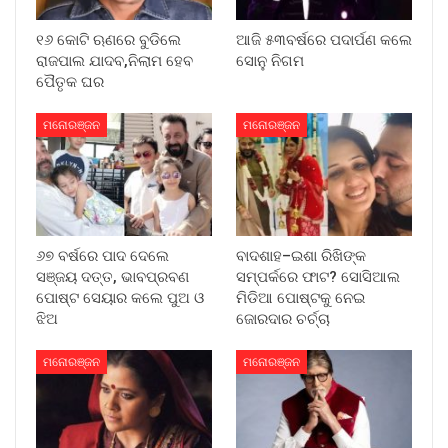
୧୬ କୋଟି ଋଣରେ ବୁଡିଲେ
ଆଜି ୫୩ବର୍ଷରେ ପଦାର୍ପଣ କଲେ
ରାଜପାଲ ଯାଦବ,ନିଲାମ ହେବ
ସୋନୁ ନିଗମ
ପୈତୃକ ଘର
ମନୋରଞ୍ଜନ
ମନୋରଞ୍ଜନ
୬୭ ବର୍ଷରେ ପାଦ ଦେଲେ
ବାଦଶାହ–ଇଶା ରିଖିଙ୍କ
ସଞ୍ଜୟ ଦତ୍ତ, ଭାବପ୍ରବଣ
ସମ୍ପର୍କରେ ଫାଟ? ସୋସିଆଲ
ପୋଷ୍ଟ ସେୟାର କଲେ ପୁଅ ଓ
ମିଡିଆ ପୋଷ୍ଟକୁ ନେଇ
ଝିଅ
ଜୋରଦାର ଚର୍ଚ୍ଚା
ମନୋରଞ୍ଜନ
ମନୋରଞ୍ଜନ