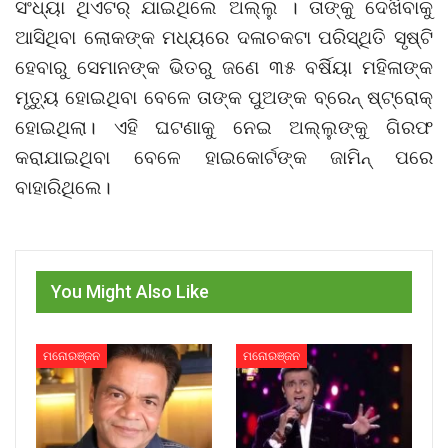
ସଂଧ୍ୟା ଥିଏଟର୍ ଯାଇଥିଲେ ଅଲ୍ଲୁ । ତାଙ୍କୁ ଦେଖିବାକୁ
ଆସିଥିବା ଲୋକଙ୍କ ମଧ୍ୟରେ ଦଳାଚକଟା ପରିସ୍ଥିତି ସୃଷ୍ଟି
ହେବାରୁ ସେମାନଙ୍କ ଭିତରୁ ଜଣେ ୩୫ ବର୍ଷିୟା ମହିଳାଙ୍କ
ମୃତ୍ୟୁ ହୋଇଥିବା ବେଳେ ତାଙ୍କ ପୁଅଙ୍କ ବ୍ରେନ୍ ଷ୍ଟ୍ରୋକ୍
ହୋଇଥିଲା। ଏହି ଘଟଣାକୁ ନେଇ ଅଲ୍ଲୁଙ୍କୁ ଗିରଫ
କରାଯାଇଥିବା ବେଳେ ହାଇକୋର୍ଟଙ୍କ ଜାମିନ୍ ପରେ
ବାହାରିଥିଲେ।
You Might Also Like
ମନୋରଞ୍ଜନ
ମନୋରଞ୍ଜନ