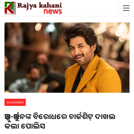
ମନୋରଞ୍ଜନ
ଅଲ୍ଲୁ-ଅର୍ଜୁନଙ୍କ ବିରୋଧରେ ଚାର୍ଜଶିଟ୍‌ ଦାଖଲ
କଲା ପୋଲିସ