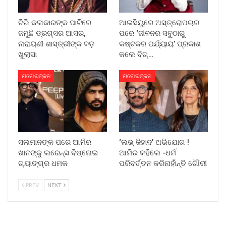
ଟିଭି କଳାକାରଙ୍କ ପାର୍ଟିରେ
ଆଇସିୟୁରେ ଅସ୍ତ୍ରୋପଚାର
ଜମୁଛି ଡ୍ରଗ୍ସର ଆସର,
ପରେ ‘ଜୀବନର ସବୁଠାରୁ
ନାରାୟଣୀ ଶାସ୍ତ୍ରୀଙ୍କ ବଡ଼
କଷ୍ଟକର ପର୍ଯ୍ୟାୟ’ ପ୍ରକାଶ
ଖୁଲାସା
କଲେ ବିଗ୍‌…
ମନୋରଞ୍ଜନ
ମନୋରଞ୍ଜନ
ସଲମାନଙ୍କ ପରେ ଆମିର
‘ଲଭ୍ ଜିହାଦ’ ଅଭିଯୋଗ !
ଖାନଙ୍କୁ ଲରେନ୍ସ ବିଷ୍ନୋଇ
ଆମିର କହିଲେ -ଧର୍ମ
ଗ୍ୟାଙ୍ଗ୍‌ର ଧମକ
ପରିବର୍ତ୍ତନ କରିନାହାଁନ୍ତି ଗୌରୀ
PREV
NEXT