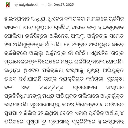
On
Dec 27, 2025
By
Rajyakahani
ହାଇଦ୍ରାବାଦ ସନ୍ଧ୍ୟା ଥିଏଟର ଦଳାଚକଟା ମାମଲାରେ ଚାର୍ଜସିଟ୍
ଦାଖଲ। ଶହେ ପୃଷ୍ଠାର ଚାର୍ଜସିଟ୍ ଦାଖଲ କଲା ହାଇଦ୍ରାବାଦ
ପୋଲିସ। ଚାର୍ଜସିଟ୍‌ରେ ଅଭିନେତା ଅଲ୍ଲୁ ଅର୍ଜୁନଙ୍କ ସମେତ
୨୩ ଅଭିଯୁକ୍ତଙ୍କ ନାଁ ଅଛି। ୧୧ ନମ୍ବର ଅଭିଯୁକ୍ତ ଭାବେ
ଚାର୍ଜଶିଟ୍‌ରେ ଅଲ୍ଲୁ ଅର୍ଜୁନଙ୍କ ନାଁ ରହିଛି। ଏଥିସହିତ ତାଙ୍କ
ମ୍ୟାନେଜରଙ୍କ ବିରୋଧରେ ମଧ୍ୟ ଚାର୍ଜଶିଟ୍‌ ଦାଖଲ ହୋଇଛି।
ସନ୍ଧ୍ୟା ଥିଏଟର ପରିଚାଳନା ସଂସ୍ଥାକୁ ମୁଖ୍ୟ ଅଭିଯୁକ୍ତ
ଭାବେ ଦର୍ଶାଯାଇଛି।ତାଙ୍କ ବ୍ୟକ୍ତିଗତ କର୍ମଚାରୀ, ସୁରକ୍ଷା
ଦଳ ଏବଂ ଚଳଚ୍ଚିତ୍ର ପ୍ରଯୋଜନା ସଂସ୍ଥାର
ପ୍ରତିନିଧିମାନଙ୍କୁ ମଧ୍ୟ ଅଭିଯୁକ୍ତ ତାଲିକାରେ ଅନ୍ତର୍ଭୁକ୍ତ
କରାଯାଇଛି। ସୂଚନାଯୋଗ୍ୟ, ୨୦୨୪ ଡିସେମ୍ବର ୫ ତାରିଖରେ
ପୁଷ୍ପା ୨ ରିଲିଜ୍ ହୋଇଥିବା ବେଳେ ଏହାର ପୂର୍ବଦିନ ଅର୍ଥାତ୍ ୪
ତାରିଖରେ ପୁଷ୍ପା ଟୁ ସ୍ପେଶାଲ୍ ସ୍କ୍ରିନିଂରେ ହାଇଦ୍ରାବାଦ୍