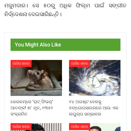
ମଜୁମଦାର। ସେ ୫୦ରୁ ଅଧିକ ଫିଲ୍ମ ପାଇଁ ସଙ୍ଗୀତ
ନିର୍ଦ୍ଦେଶନା ଦେଇସାରିଛନ୍ତି।
You Might Also Like
ଆଜିର ଖବର
ଆଜିର ଖବର
କେରଳମ୍‌ରେ ‘ରାଟ୍ ଫିଭର୍’
୧୪ ଅଗଷ୍ଟ ବେଳକୁ
ଆତଙ୍କ! ୫୮ ମୃତ, ୧୩୫୨
ବଙ୍ଗୋପସାଗରରେ ଆଉ ଏକ
ସଂକ୍ରମିତ
ଲଘୁଚାପ ସମ୍ଭାବନା
ଆଜିର ଖବର
ଆଜିର ଖବର