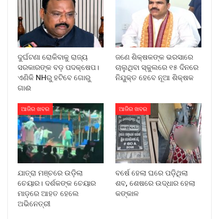
ଦୁର୍ଘଟଣା ରୋକିବାକୁ ରାଜ୍ୟ
ଜଣେ ଶିକ୍ଷକଙ୍କ ଭରସାରେ
ସରକାରଙ୍କ ବଡ଼ ପଦକ୍ଷେପ।
ଚାଲୁଥିବା ସ୍କୁଲରେ ୧୫ ଦିନରେ
ଏଣିକି NHରୁ ହଟିବେ ଗୋରୁ
ନିଯୁକ୍ତ ହେବେ ନୂଆ ଶିକ୍ଷକ
ଗାଈ
ଆଜିର ଖବର
ଆଜିର ଖବର
ଯାତ୍ରା ମଞ୍ଚରେ ଉଡ଼ିଲା
ବର୍ଷେ ହେଲା ଘରେ ପଡ଼ିଥିଲା
ଚେୟାର। ଦର୍ଶକଙ୍କ ଚେୟାର
ଶବ, ଶେଷରେ ଉଦ୍ଧାର ହେଲା
ମାଡ଼ରେ ଆହତ ହେଲେ
କଙ୍କାଳ
ଅଭିନେତ୍ରୀ