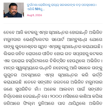
ଦୁର୍ଘଟଣା ରୋକିବାକୁ ରାଜ୍ୟ ସରକାରଙ୍କ ବଡ଼ ପଦକ୍ଷେପ।
ଏଣିକି NHରୁ…
Aug 8, 2026
ତେବେ ଆଜି କଟକରୁ ଏମ୍ସ ସ୍ଥାନାନ୍ତର ହୋଇଛନ୍ତି ଅଭିଜିତ
ମଜୁମଦାର ଭେଣ୍ଟିଲେଟର ସପୋର୍ଟ ଆମ୍ବୁଲାନ୍ସ ଯୋଗେ
ତାଙ୍କୁ ଭୁବନେଶ୍ବର ସ୍ଥିତ ଏମ୍ସକୁ ସ୍ଥାନାନ୍ତର କରାଯାଇଛି।
ଲିଭର ଜନିତ ରୋଗରେ ପୀଡିତ ହୋଇ ଗତ ସପ୍ତାହରୁ କଟକର
ଏକ ଘରୋଇ ହସ୍ପିଟାଲରେ ଚିକିତ୍ସିତ ହେଉଥିଲେ ଅଭିଜିତ।
ମାତ୍ର ସ୍ୱାସ୍ଥ୍ୟରେ ଉନ୍ନତି ନହେବାରୁ ଆଜି ସକାଳେ ତାଙ୍କୁ
ଗୁରୁତର ଅବସ୍ଥାରେ ଏମ୍ସ ସ୍ଥାନାନ୍ତର କରି ଭର୍ତ୍ତି
କରାଯାଇଛି ।ତେବେ ସଙ୍ଗୀତ ଜଗତରେ ଅଭିଜିତ ମଜୁମଦାର
ଜଣେ ସୁପରିଚିତ ନାଁ। ଅନେକ ଆଲବମ ପାଇଁ ସଙ୍ଗୀତ
ନିର୍ଦ୍ଦେଶନା ଦେଇଛନ୍ତି ସେ। ୨୦୦୦ ମସିହାରେ କାଶିଆ କପିଳା
ଜରିଆରେ ଫିଲ୍ମ ଦୁନିଆରେ ପାଦ ଥାପିଥିଲେ ଅଭିଜିତ