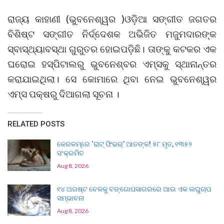
ରାଜ୍ୟ କାହାଣୀ (ଭୁବନେଶ୍ୱର )ଓଡ଼ିଆ ସଙ୍ଗୀତ ଜଗତର
ବିଶିଷ୍ଟ ସଙ୍ଗୀତ ନିର୍ଦ୍ଦେଶକ ଅଭିଜିତ ମଜୁମଦାରଙ୍କ
ସ୍ବାସ୍ଥ୍ୟାବସ୍ଥା ଗୁରୁତର ହୋଇପଡ଼ିଛି। ତାଙ୍କୁ କଟକର ଏକ
ଘରୋଇ ହସ୍ପିଟାଲରୁ ଭୁବନେଶ୍ବର ଏମ୍‌ସକୁ ସ୍ଥାନାନ୍ତର
କରାଯାଇଥିଲା। ସେ କୋମାରେ ଥିବା ନେଇ ଭୁବନେଶ୍ୱର
ଏମ୍ସ ପକ୍ଷରୁ ଦିଆଗଲା ସୂଚନା ।
RELATED POSTS
କେରଳମ୍‌ରେ ‘ରାଟ୍ ଫିଭର୍’ ଆତଙ୍କ! ୫୮ ମୃତ, ୧୩୫୨
ସଂକ୍ରମିତ
Aug 8, 2026
୧୪ ଅଗଷ୍ଟ ବେଳକୁ ବଙ୍ଗୋପସାଗରରେ ଆଉ ଏକ ଲଘୁଚାପ
ସମ୍ଭାବନା
Aug 8, 2026