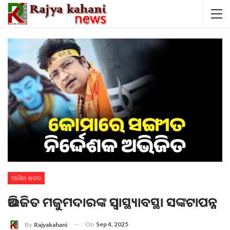
ଆଜିର ଖବର
ଅଭିଜିତ ମଜୁମଦାରଙ୍କ ସ୍ବାସ୍ଥ୍ୟାବସ୍ଥା ସଙ୍କଟାପନ୍ନ
On
Sep 4, 2025
By
Rajyakahani