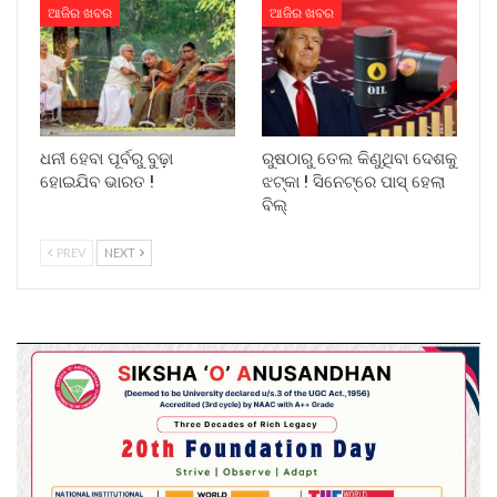
ଆଜିର ଖବର
ଆଜିର ଖବର
ଧନୀ ହେବା ପୂର୍ବରୁ ବୁଢ଼ା
ରୁଷଠାରୁ ତେଲ କିଣୁଥିବା ଦେଶକୁ
ହୋଇଯିବ ଭାରତ !
ଝଟ୍‌କା ! ସିନେଟ୍‌ରେ ପାସ୍ ହେଲା
ବିଲ୍
PREV
NEXT