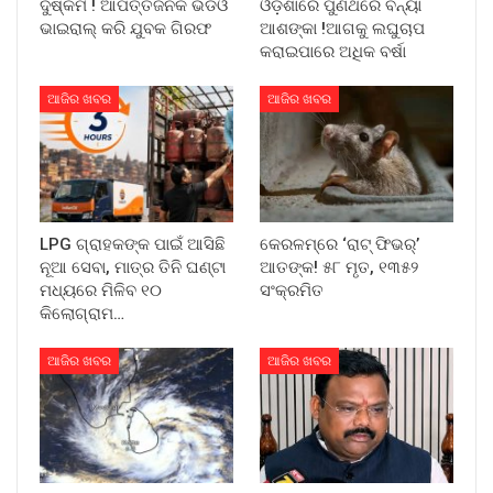
ଦୁଷ୍କର୍ମ ! ଆପତ୍ତିଜନକ ଭିଡିଓ
ଓଡ଼ିଶାରେ ପୁଣିଥରେ ବନ୍ୟା
ଭାଇରାଲ୍ କରି ଯୁବକ ଗିରଫ
ଆଶଙ୍କା !ଆଗକୁ ଲଘୁଚାପ
କରାଇପାରେ ଅଧିକ ବର୍ଷା
ଆଜିର ଖବର
ଆଜିର ଖବର
LPG ଗ୍ରାହକଙ୍କ ପାଇଁ ଆସିଛି
କେରଳମ୍‌ରେ ‘ରାଟ୍ ଫିଭର୍’
ନୂଆ ସେବା, ମାତ୍ର ତିନି ଘଣ୍ଟା
ଆତଙ୍କ! ୫୮ ମୃତ, ୧୩୫୨
ମଧ୍ୟରେ ମିଳିବ ୧୦
ସଂକ୍ରମିତ
କିଲୋଗ୍ରାମ…
ଆଜିର ଖବର
ଆଜିର ଖବର