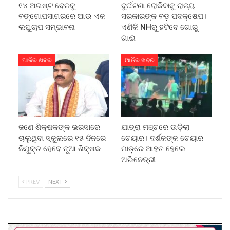
୧୪ ଅଗଷ୍ଟ ବେଳକୁ
ଦୁର୍ଘଟଣା ରୋକିବାକୁ ରାଜ୍ୟ
ବଙ୍ଗୋପସାଗରରେ ଆଉ ଏକ
ସରକାରଙ୍କ ବଡ଼ ପଦକ୍ଷେପ।
ଲଘୁଚାପ ସମ୍ଭାବନା
ଏଣିକି NHରୁ ହଟିବେ ଗୋରୁ
ଗାଈ
ଆଜିର ଖବର
ଆଜିର ଖବର
ଜଣେ ଶିକ୍ଷକଙ୍କ ଭରସାରେ
ଯାତ୍ରା ମଞ୍ଚରେ ଉଡ଼ିଲା
ଚାଲୁଥିବା ସ୍କୁଲରେ ୧୫ ଦିନରେ
ଚେୟାର। ଦର୍ଶକଙ୍କ ଚେୟାର
ନିଯୁକ୍ତ ହେବେ ନୂଆ ଶିକ୍ଷକ
ମାଡ଼ରେ ଆହତ ହେଲେ
ଅଭିନେତ୍ରୀ
PREV
NEXT