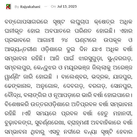
On
Jul 15, 2025
By
Rajyakahani
ବଙ୍ଗୋପସାଗରରେ ସୃଷ୍ଟ ଲଘୁଚାପ କ୍ଷେତ୍ର ଅଧିକ
ଘନୀଭୂତ ହୋଇ ଅବପାତରେ ପରିଣତ ହୋଇଛି। ଏହାର
ପ୍ରଭାବରେ ଆଗାମୀ ୨୪ ଘଣ୍ଟାରେ ଉପକୂଳ ଓ
ଆଭ୍ୟନ୍ତରୀଣ ଓଡ଼ିଶାରେ ଦୁଇ ଦିନ ଯାଏ ଅଧିକ ବର୍ଷା
ସମ୍ଭାବନା ରହିଛି। ଆଜି ପାଇଁ ଝାରସୁଗୁଡ଼ା, ସୁନ୍ଦରଗଡ଼,
ସମ୍ବଲପୁର, କେନ୍ଦୁଝର ଓ ମୟୂରଭଞ୍ଜ ଜିଲ୍ଲାକୁ ଅରେଞ୍ଜ
ୱାର୍ଣ୍ଣିଂ ଜାରି ହୋଇଛି । ବାଲେଶ୍ବର, ଭଦ୍ରକ, ଯାଜପୁର,
ଢେଙ୍କାନାଳ, ଅନୁଗୋଳ, ଦେବଗଡ଼, ବରଗଡ଼, ସୋନପୁର,
ବୌଦ୍ଧ, ବଲାଙ୍ଗିର ଓ ନୂଆପଡ଼ାରେ ଭାରି ବର୍ଷା ହୋଇପାରେ।
ବିଶେଷକରି ଉତ୍ତରଓଡ଼ିଶାରେ ଅତିପ୍ରବଳ ବର୍ଷା ସମ୍ଭାବନା
ରହିଛି ।ଏହି ସମୟରେ ପ୍ରବଳ ବର୍ଷା ହେତୁ ମହାନଦୀ,
ବୁଢ଼ାବଳଙ୍ଗ, ସୁବର୍ଣ୍ଣରେଖା, ବ୍ରାହ୍ମଣୀ ଅବବାହିକାରେ ବର୍ଷା
ସମ୍ଭାବନା ଥିବାରୁ ଏସବୁ ନଦୀରେ ବନ୍ୟା ସୃଷ୍ଟି ହେବାର