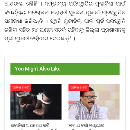
ଆଶଙ୍କା ରହିଛି । ସମ୍ଭାବ୍ୟ ପରିସ୍ଥିତିର ମୁକାବିଲା ପାଇଁ
ବିପର୍ଯ୍ୟୟ ପରିଚାଳନା ମନ୍ତ୍ରୀ ସୁରେଶ ପୂଜାରୀ ପ୍ରସ୍ତୁତିର
ସମୀକ୍ଷା କରିଛନ୍ତି । ସ୍ଥିତି ମୁକାବିଲା ପାଇଁ ପୂର୍ବ ପ୍ରସ୍ତୁତି
ରଖିବା ସହିତ ୨୪ ଘଣ୍ଟା ସତର୍କ ରହିବାକୁ ଜିଲ୍ଲା ପ୍ରଶାସନକୁ
ଶ୍ରୀ ପୂଜାରୀ ନିର୍ଦ୍ଦେଶ ଦେଇଛନ୍ତି ।
You Might Also Like
ଆଜିର ଖବର
ଆଜିର ଖବର
ନାବାଳିକା ଅପହରଣ କରି
ଲଗାଣ ବର୍ଷା ମଧ୍ୟରେ