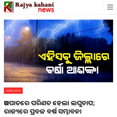
ଆଜିର ଖବର
ଅବପାତରେ ପରିଣତ ହେଲା ଲଘୁଚାପ;
ରାଜ୍ୟରେ ପ୍ରବଳ ବର୍ଷ ସମ୍ଭାବନା