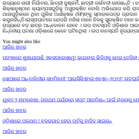
ରାଜ୍ୟରେ ନାରୀ ନିର୍ଯାତନା, ଛାତ୍ରୀ ଦୁଷ୍କର୍ମ, ଛାତ୍ରୀ ଗର୍ଭବତୀ ହେଉ
ଶିକ୍ଷାନୁଷ୍ଠାନ କ୍ୟାମ୍ପସଗୁଡ଼ିକୁ ଅସୁରକ୍ଷିତ ବୋଲି ଅଭିଯୋଗ କରି ର
ଥାନାଗୁଡ଼ିକରେ ଥିବା ପୁଲିସ ଅଧୀକ୍ଷକ (SP)ଙ୍କୁ ସ୍ମାରକପତ୍ର ପ୍ରଦାନ
କରୁନାହାଁନ୍ତି।ରାସ୍ତାଘାଟରେ ଯେପରି ମହିଳା ମାନେ ନିଜକୁ ସୁରକ୍ଷିତ ମନ
ରାଜ୍ୟରେ ବଡ଼ ଛାତ୍ର ଆନ୍ଦୋଳନ ହେବେ । ଉପ ବାଚସ୍ପତି ଓଡ଼ିଶାର ଆଇନ
ନିନ୍ଦନୀୟ ଘଟଣା ଓଡ଼ିଶାରେ କେବେ ଘଟିନଥିଲା । ଉପ ବାଚସ୍ପତି ହୃଦୟଙ୍ଗମ କ
You might also like
ଆଜିର ଖବର
ପଙ୍ଖାରେ ଶୁଖାଯାଉଛି ଏକ୍ସପ୍ରେସୱେ! ଭାଇରାଲ ଭିଡିଓକୁ ନେଇ ତେଜିଲା 
ଆଜିର ଖବର
ସୋଆରେ ଆନ୍ତର୍ଜାତୀୟ ସମ୍ମିଳନୀ ‘ଆଇସିସିଏମ୍‌ଇଏସ୍‌ଏଚ୍‌–୨୦୨୬’ ଉଦ୍‌ଘା
ଆଜିର ଖବର
ଯୁକ୍ତ ୨ ନାମଲେଖା: ପ୍ରଥମ ପର୍ଯ୍ୟାୟ ସ୍ପଟ୍ ଆଡମିଶନ୍ ପାଇଁ ରାଜ୍ୟର
ଆଜିର ଖବର
ଓଡ଼ିଶାରେ ପ୍ରଥମ ! ବଜ୍ରପାତ ହେବା ପୂର୍ବରୁ ବାଜିବ ସାଇରନ୍
ଆଜିର ଖବର