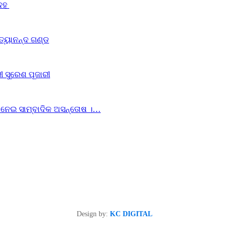
ଦେହ
ିତ୍ୟାନନ୍ଦ ଗଣ୍ଡ
ରୀ ସୁରେଶ ପୂଜାରୀ
ୟା ନେଇ ସାମ୍ବାଦିକ ଅସନ୍ତୋଷ ।…
Design by:
KC DIGITAL