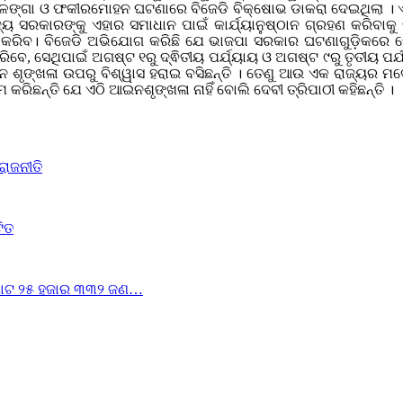
ଛନ୍ତି । ବଳଙ୍ଗା ଓ ଫକୀରମୋହନ ଘଟଣାରେ ବିଜେଡି ବିକ୍ଷୋଭ ଡାକରା ଦେଇଥିଲା 
ାଜ୍ୟ ସରକାରଙ୍କୁ ଏହାର ସମାଧାନ ପାଇଁ କାର୍ଯ୍ୟାନୁଷ୍ଠାନ ଗ୍ରହଣ କରିବାକ
 କରିବ। ବିଜେଡି ଅଭିଯୋଗ କରିଛି ଯେ ଭାଜପା ସରକାର ଘଟଣାଗୁଡ଼ିକରେ କେବଳ
େ କରିବେ, ସେଥିପାଇଁ ଅଗଷ୍ଟ ୧ରୁ ଦ୍ଵିତୀୟ ପର୍ଯ୍ୟାୟ ଓ ଅଗଷ୍ଟ ୯ରୁ ତୃତୀୟ
 ଶୃଙ୍ଖଳା ଉପରୁ ବିଶ୍ୱାସ ହରାଇ ବସିଛନ୍ତି । ତେଣୁ ଆଉ ଏକ ରାଜ୍ୟର ମଡେ
ରିଛନ୍ତି ଯେ ଏଠି ଆଇନଶୃଙ୍ଖଳା ନାହିଁ ବୋଲି ଦେବୀ ତ୍ରିପାଠୀ କହିଛନ୍ତି ।
ରାଜନୀତି
ଟିତ
ୁ ମୋଟ ୨୫ ହଜାର ୩୩୨ ଜଣ…