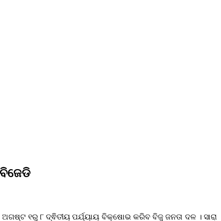
ବିଜେଡି
ଷ୍ଟ ୧ରୁ ୮ ଦ୍ଵିତୀୟ ପର୍ଯ୍ୟାୟ ବିକ୍ଷୋଭ କରିବ ବିଜୁ ଜନତା ଦଳ । ସାରା