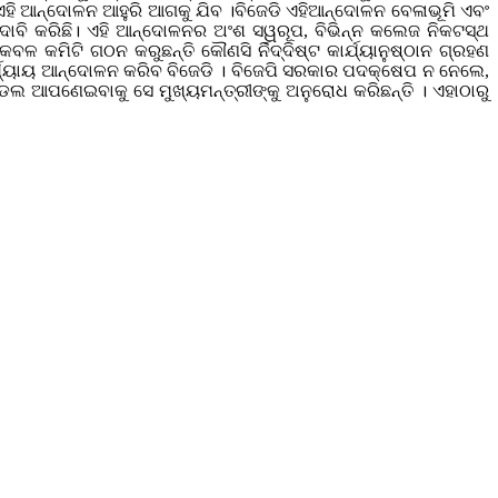
। ଏହି ଆନ୍ଦୋଳନ ଆହୁରି ଆଗକୁ ଯିବ ।ବିଜେଡି ଏହିଆନ୍ଦୋଳନ ବେଳାଭୂମି ଏବଂ
ୁ ଦାବି କରିଛି। ଏହି ଆନ୍ଦୋଳନର ଅଂଶ ସୱରୂପ, ବିଭିନ୍ନ କଲେଜ ନିକଟସ୍ଥ
 କମିଟି ଗଠନ କରୁଛନ୍ତି କୌଣସି ର୍ନିଦ୍ଦିଷ୍ଟ କାର୍ଯ୍ୟାନୁଷ୍ଠାନ ଗ୍ରହଣ
 ପର୍ଯ୍ୟାୟ ଆନ୍ଦୋଳନ କରିବ ବିଜେଡି । ବିଜେପି ସରକାର ପଦକ୍ଷେପ ନ ନେଲେ,
ଲ ଆପଣେଇବାକୁ ସେ ମୁଖ୍ୟମନ୍ତ୍ରୀଙ୍କୁ ଅନୁରୋଧ କରିଛନ୍ତି । ଏହାଠାରୁ