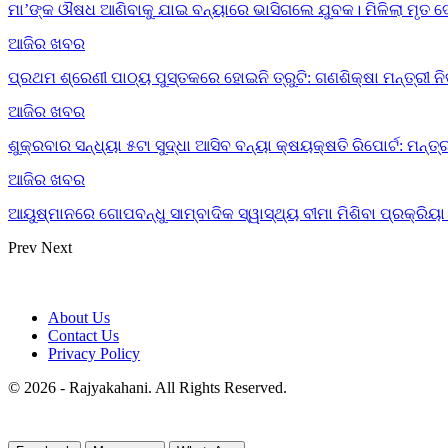
ମା’ଙ୍କ ଔଷଧ ଆଣିବାକୁ ଯାଇ ବନ୍ୟାରେ ଭାସିଗଲେ ଯୁବକ। ମିଳିଲା ମୃତ 
ଆଜିର ଖବର
ପ୍ରଥମ ଶ୍ରେଣୀ ପାଠ୍ୟ ପୁସ୍ତକରେ ହୋଇନି ତ୍ରୁଟି: ଗଣଶିକ୍ଷା ମନ୍ତ୍ରୀ ନ
ଆଜିର ଖବର
ଶୁକ୍ରବାର ସନ୍ଧ୍ୟା ୫ଟା ସୁଦ୍ଧା ଆସିବ ବନ୍ୟା କ୍ଷୟକ୍ଷତି ରିପୋର୍ଟ: ମନ୍ତ୍
ଆଜିର ଖବର
ଆୟୁଷ୍ମାନରେ ଗୋପବନ୍ଧୁ ସାମ୍ବାଦିକ ସ୍ୱାସ୍ଥ୍ୟ ବୀମା ମିଶିବା ପ୍ରକ୍ରି
Prev
Next
About Us
Contact Us
Privacy Policy
© 2026 - Rajyakahani. All Rights Reserved.