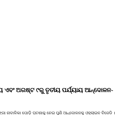
ୟାୟ ଏବଂ ଅଗଷ୍ଟ ୯ରୁ ତୃତୀୟ ପର୍ଯ୍ୟାୟ ଆନ୍ଦୋଳନ- 
 ନାବାଳିକା ପୋଡ଼ି ଘଟଣାକୁ ନେଇ ପୁଣି ଆନ୍ଦୋଳନକୁ ଓହ୍ଲାଇବ ବିଜେଡି । ଅଗ