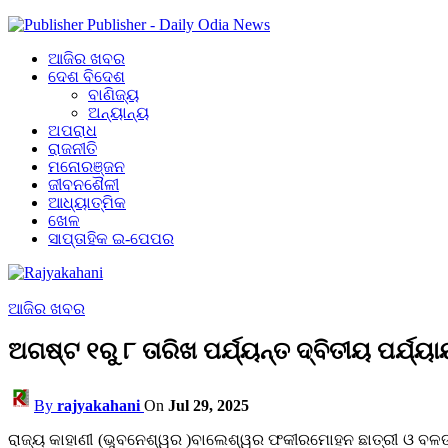
Publisher - Daily Odia News
ଆଜିର ଖବର
ଦେଶ ବିଦେଶ
ବାଣିଜ୍ୟ
ଅନ୍ୟାନ୍ୟ
ଅପରାଧ
ରାଜନୀତି
ମନୋରଞ୍ଜନ
ଜୀବନଶୈଳୀ
ଆଧ୍ୟାତ୍ମିକ
ଖେଳ
ସାପ୍ତାହିକ ଇ-ପେପର
ଆଜିର ଖବର
ଅଗଷ୍ଟ ୧ରୁ ୮ ତାରିଖ ପର୍ଯ୍ୟନ୍ତ ଦ୍ବିତୀୟ ପର୍ଯ୍
By
rajyakahani
On
Jul 29, 2025
ରାଜ୍ୟ କାହାଣୀ (ଭୁବନେଶ୍ୱର )ବାଲେଶ୍ୱର ଫକୀରମୋହନ ଛାତ୍ରୀ ଓ ବଳଙ୍ଗା