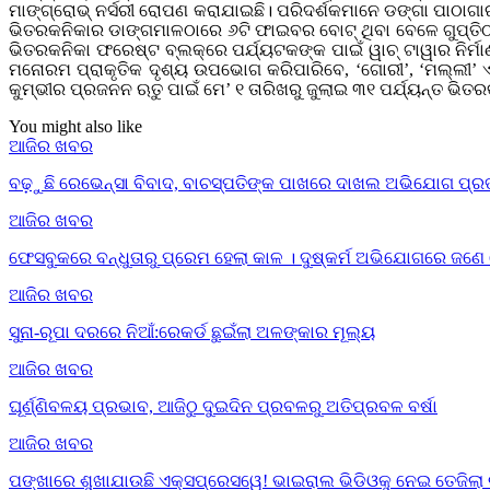
ମାଙ୍ଗ୍ରୋଭ୍ ନର୍ସରୀ ରୋପଣ କରାଯାଇଛି। ପରିଦର୍ଶକମାନେ ଡଙ୍ଗା ପାଠାଗାର
ଭିତରକନିକାର ଡାଙ୍ଗମାଳଠାରେ ୬ଟି ଫାଇବର ବୋଟ୍‌ ଥିବା ବେଳେ ଗୁପ୍ତିଠାର
ଭିତରକନିକା ଫରେଷ୍ଟ ବ୍ଲକ୍‌ରେ ପର୍ଯ୍ୟଟକଙ୍କ ପାଇଁ ୱାଚ୍‌ ଟାୱାର ନିର୍ମା
ମନୋରମ ପ୍ରାକୃତିକ ଦୃଶ୍ୟ ଉପଭୋଗ କରିପାରିବେ, ‘ଗୋରୀ’, ‘ମଲ୍ଲୀ’ ଏ
କୁମ୍ଭୀର ପ୍ରଜନନ ଋତୁ ପାଇଁ ମେ’ ୧ ତାରିଖରୁ ଜୁଲାଇ ୩୧ ପର୍ଯ୍ୟନ୍ତ ଭିତ
You might also like
ଆଜିର ଖବର
ବଢ଼ୁଛି ରେଭେନ୍ସା ବିବାଦ, ବାଚସ୍ପତିଙ୍କ ପାଖରେ ଦାଖଲ ଅଭିଯୋଗ ପ୍ରତ
ଆଜିର ଖବର
ଫେସବୁକରେ ବନ୍ଧୁତାରୁ ପ୍ରେମ ହେଲା କାଳ । ଦୁଷ୍କର୍ମ ଅଭିଯୋଗରେ ଜଣ
ଆଜିର ଖବର
ସୁନା-ରୂପା ଦରରେ ନିଆଁ:ରେକର୍ଡ ଛୁଇଁଲା ଅଳଙ୍କାର ମୂଲ୍ୟ
ଆଜିର ଖବର
ଘୂର୍ଣ୍ଣିବଳୟ ପ୍ରଭାବ, ଆଜିଠୁ ଦୁଇଦିନ ପ୍ରବଳରୁ ଅତିପ୍ରବଳ ବର୍ଷା
ଆଜିର ଖବର
ପଙ୍ଖାରେ ଶୁଖାଯାଉଛି ଏକ୍ସପ୍ରେସୱେ! ଭାଇରାଲ ଭିଡିଓକୁ ନେଇ ତେଜିଲା 