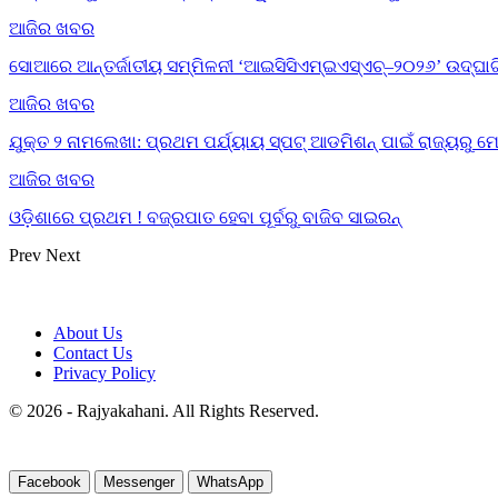
ଆଜିର ଖବର
ସୋଆରେ ଆନ୍ତର୍ଜାତୀୟ ସମ୍ମିଳନୀ ‘ଆଇସିସିଏମ୍‌ଇଏସ୍‌ଏଚ୍‌–୨୦୨୬’ ଉଦ୍‌ଘା
ଆଜିର ଖବର
ଯୁକ୍ତ ୨ ନାମଲେଖା: ପ୍ରଥମ ପର୍ଯ୍ୟାୟ ସ୍ପଟ୍ ଆଡମିଶନ୍ ପାଇଁ ରାଜ୍ୟର
ଆଜିର ଖବର
ଓଡ଼ିଶାରେ ପ୍ରଥମ ! ବଜ୍ରପାତ ହେବା ପୂର୍ବରୁ ବାଜିବ ସାଇରନ୍
Prev
Next
About Us
Contact Us
Privacy Policy
© 2026 - Rajyakahani. All Rights Reserved.
Facebook
Messenger
WhatsApp