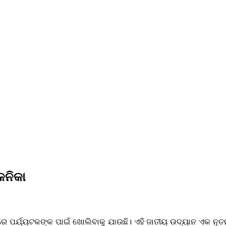
କନିକା
ରେ ପର୍ଯ୍ୟଟକଙ୍କ ପାଇଁ ଖୋଲିବାକୁ ଯାଉଛି। ଏହି ଜାତୀୟ ଉଦ୍ୟାନ ଏକ ନୂତ