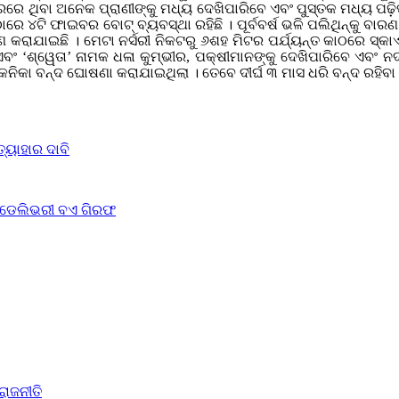
ରେ ଥିବା ଅନେକ ପ୍ରାଣୀଙ୍କୁ ମଧ୍ୟ ଦେଖିପାରିବେ ଏବଂ ପୁସ୍ତକ ମଧ୍ୟ ପଢ଼ି
େ ୪ଟି ଫାଇବର ବୋଟ୍‌ ବ୍ୟବସ୍ଥା ରହିଛି । ପୂର୍ବବର୍ଷ ଭଳି ପଲିଥିନ୍‌କୁ ବା
ଣ କରାଯାଇଛି । ମେଟା ନର୍ସରୀ ନିକଟରୁ ୬ଶହ ମିଟର ପର୍ଯ୍ୟନ୍ତ କାଠରେ ସ୍କାଏ 
ବଂ ‘ଶ୍ୱେତା’ ନାମକ ଧଳା କୁମ୍ଭୀର, ପକ୍ଷୀମାନଙ୍କୁ ଦେଖିପାରିବେ ଏବଂ ନ
ରକନିକା ବନ୍ଦ ଘୋଷଣା କରାଯାଇଥିଲା । ତେବେ ଦୀର୍ଘ ୩ ମାସ ଧରି ବନ୍ଦ ରହିବ
୍ୟାହାର ଦାବି
େ ଡେଲିଭରୀ ବଏ ଗିରଫ
ରାଜନୀତି