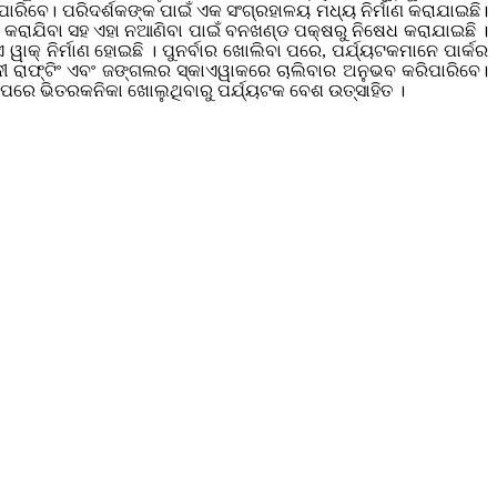
ପାରିବେ। ପରିଦର୍ଶକଙ୍କ ପାଇଁ ଏକ ସଂଗ୍ରହାଳୟ ମଧ୍ୟ ନିର୍ମାଣ କରାଯାଇଛି।
ରଣ କରାଯିବା ସହ ଏହା ନଆଣିବା ପାଇଁ ବନଖଣ୍ଡ ପକ୍ଷରୁ ନିଷେଧ କରାଯାଇଛି ।
ୱାକ୍‌ ନିର୍ମାଣ ହୋଇଛି । ପୁନର୍ବାର ଖୋଲିବା ପରେ, ପର୍ଯ୍ୟଟକମାନେ ପାର୍କର
ଦୀ ରାଫ୍ଟିଂ ଏବଂ ଜଙ୍ଗଲର ସ୍କାଏୱାକରେ ଚାଲିବାର ଅନୁଭବ କରିପାରିବେ।
ା ପରେ ଭିତରକନିକା ଖୋଲୁଥିବାରୁ ପର୍ଯ୍ୟଟକ ବେଶ ଉତ୍ସାହିତ ।