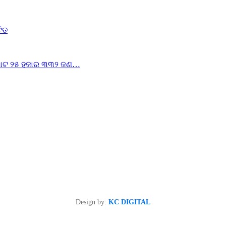
ଟିତ
ୁ ମୋଟ ୨୫ ହଜାର ୩୩୨ ଜଣ…
Design by:
KC DIGITAL