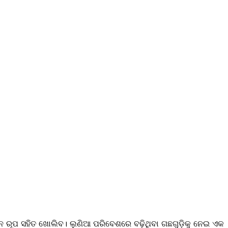
ନ ରୂପ ସହିତ ଖୋଲିବ। ଲୁଣିଆ ପରିବେଶରେ ବଢ଼ିଥିବା ଗଛଗୁଡ଼ିକୁ ନେଇ ଏକ