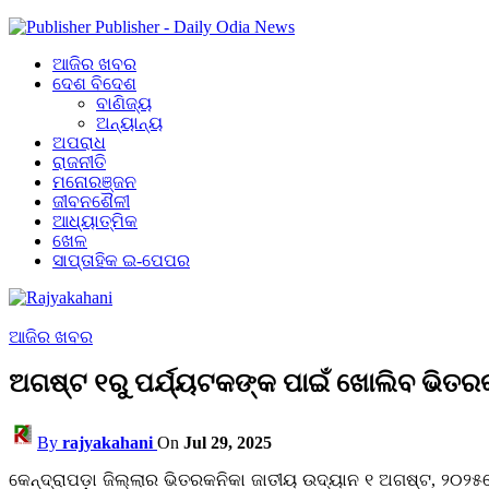
Publisher - Daily Odia News
ଆଜିର ଖବର
ଦେଶ ବିଦେଶ
ବାଣିଜ୍ୟ
ଅନ୍ୟାନ୍ୟ
ଅପରାଧ
ରାଜନୀତି
ମନୋରଞ୍ଜନ
ଜୀବନଶୈଳୀ
ଆଧ୍ୟାତ୍ମିକ
ଖେଳ
ସାପ୍ତାହିକ ଇ-ପେପର
ଆଜିର ଖବର
ଅଗଷ୍ଟ ୧ରୁ ପର୍ଯ୍ୟଟକଙ୍କ ପାଇଁ ଖୋଲିବ ଭିତର
By
rajyakahani
On
Jul 29, 2025
କେନ୍ଦ୍ରାପଡ଼ା ଜିଲ୍ଲାର ଭିତରକନିକା ଜାତୀୟ ଉଦ୍ୟାନ ୧ ଅଗଷ୍ଟ, ୨୦୨୫